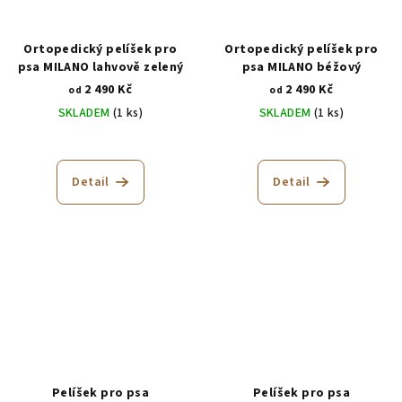
Ortopedický pelíšek pro
Ortopedický pelíšek pro
psa MILANO lahvově zelený
psa MILANO béžový
2 490 Kč
2 490 Kč
od
od
SKLADEM
(1 ks)
SKLADEM
(1 ks)
Průměrné
Průměrné
hodnocení
hodnocení
produktu
produktu
Detail
Detail
je
je
5,0
5,0
z
z
5
5
hvězdiček.
hvězdiček.
Pelíšek pro psa
Pelíšek pro psa