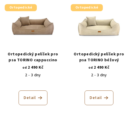
z
z
5
5
Ortopedické
Ortopedické
hvězdiček.
hvězdiček.
Ortopedický pelíšek pro
Ortopedický pelíšek pro
psa TORINO cappuccino
psa TORINO béžový
2 490 Kč
2 490 Kč
od
od
2 - 3 dny
2 - 3 dny
Detail
Detail