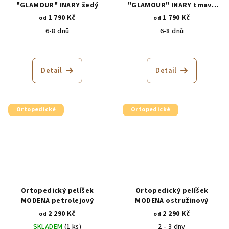
"GLAMOUR" INARY šedý
"GLAMOUR" INARY tmavě
šedý
1 790 Kč
1 790 Kč
od
od
6-8 dnů
6-8 dnů
Průměrné
hodnocení
produktu
Detail
Detail
je
5,0
z
5
Ortopedické
Ortopedické
hvězdiček.
Ortopedický pelíšek
Ortopedický pelíšek
MODENA petrolejový
MODENA ostružinový
2 290 Kč
2 290 Kč
od
od
SKLADEM
(1 ks)
2 - 3 dny