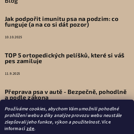
Blog
Jak podpořit imunitu psa na podzim: co
funguje (a na co si dát pozor)
10.10.2025
TOP 5 ortopedických pelíšků, které si váš
pes zamiluje
11.9.2025
Přeprava psa v autě - Bezpečně, pohodlně
a podle zákona
Používáme cookies, abychom Vám umožnili pohodlné
9.6.2025
prohlížení webu a díky analýze provozu webu neustále
zlepšovali jeho funkce, výkon a použitelnost.
Více
informací
zde
.