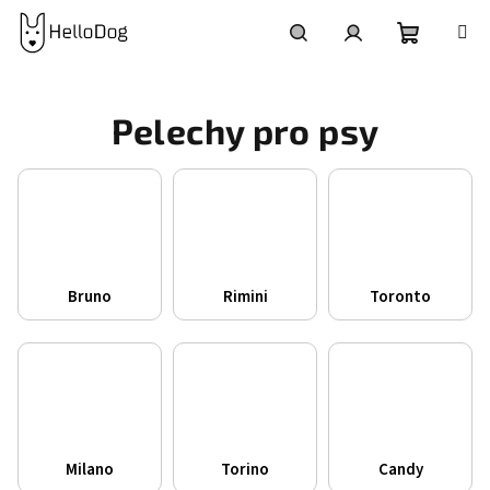
Přejít
na
obsah
Nákupní
Hledat
Přihlášení
Pelechy pro psy
košík
Bruno
Rimini
Toronto
Milano
Torino
Candy