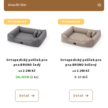
p
Otevřít filtr
r
V
o
Ortopedické
Ortopedické
ý
d
p
u
i
k
s
t
p
ů
r
Ortopedický pelíšek pro
Ortopedický pelíšek pro
o
psa BRUNO šedý
psa BRUNO béžový
2 290 Kč
2 290 Kč
d
od
od
SKLADEM
(1 ks)
8-10 dnů
u
k
Průměrné
Průměrné
hodnocení
hodnocení
t
produktu
produktu
Detail
Detail
ů
je
je
5,0
5,0