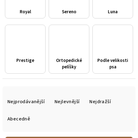
Royal
Sereno
Luna
Prestige
Ortopedické
Podle velikosti
pelíšky
psa
Ř
a
Nejprodávanější
Nejlevnější
Nejdražší
z
e
Abecedně
n
í