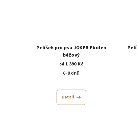
Pelíšek pro psa JOKER Ekolen
Pel
béžový
1 390 Kč
od
6-8 dnů
Průměrné
hodnocení
Detail
produktu
je
5,0
z
5
hvězdiček.