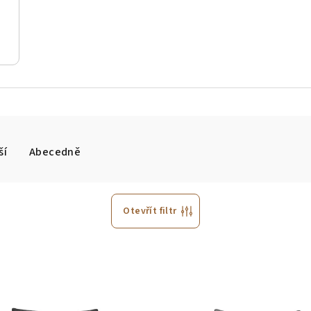
ší
Abecedně
Otevřít filtr