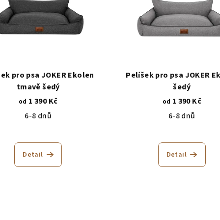
šek pro psa JOKER Ekolen
Pelíšek pro psa JOKER E
tmavě šedý
šedý
1 390 Kč
1 390 Kč
od
od
6-8 dnů
6-8 dnů
Průměrné
hodnocení
Detail
Detail
produktu
je
5,0
z
5
hvězdiček.