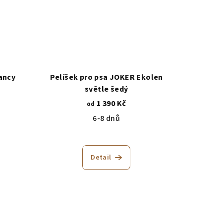
ancy
Pelíšek pro psa JOKER Ekolen
světle šedý
1 390 Kč
od
6-8 dnů
Detail