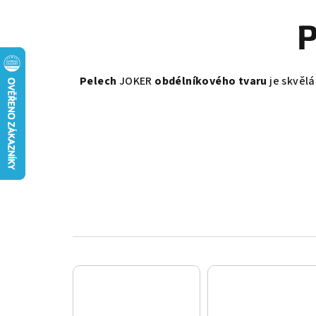
P
Pelech
JOKER
obdélníkového tvaru
je skvěl