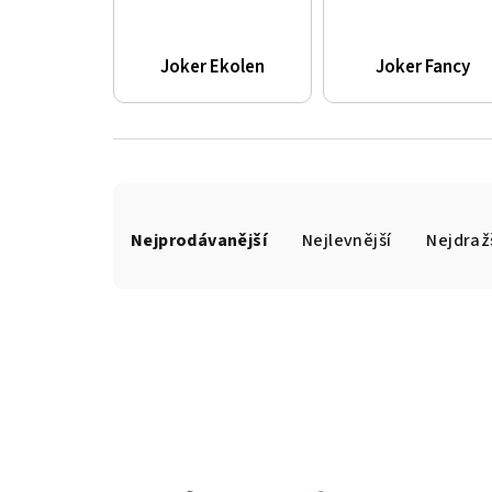
Joker Ekolen
Joker Fancy
Ř
Nejprodávanější
Nejlevnější
Nejdraž
a
z
e
n
V
í
ý
p