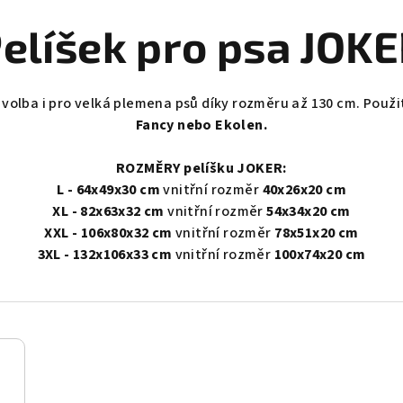
elíšek pro psa JOK
á volba i pro velká plemena psů díky rozměru až 130 cm
. Použi
Fancy nebo Ekolen.
ROZMĚRY pelíšku JOKER:
L - 64x49x30 cm
vnitřní rozměr
40x26x20 cm
XL - 82x63x32 cm
vnitřní rozměr
54x34x20 cm
XXL - 106x80x32 cm
vnitřní rozměr
78x51x20 cm
3XL - 132x106x33 cm
vnitřní rozměr
100x74x20 cm