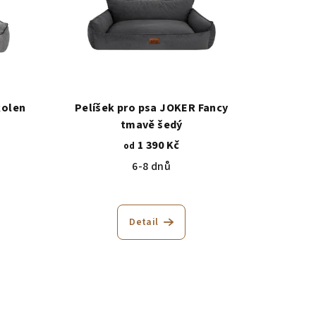
kolen
Pelíšek pro psa JOKER Fancy
tmavě šedý
1 390 Kč
od
6-8 dnů
Detail