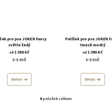
íšek pro psa JOKER Fancy
Pelíšek pro psa JOKER F
světle šedý
tmavě modrý
1 390 Kč
1 390 Kč
od
od
6-8 dnů
6-8 dnů
Průměrné
hodnocení
Detail
Detail
produktu
je
5,0
z
8
položek celkem
O
5
v
hvězdiček.