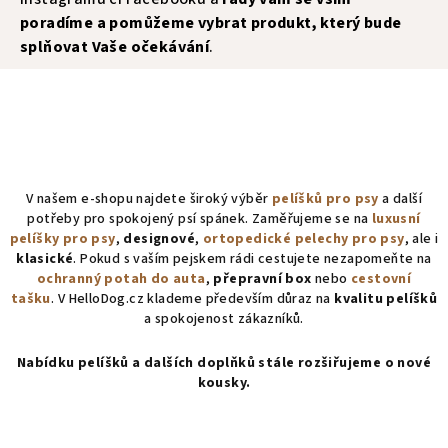
poradíme a pomůžeme vybrat produkt, který bude
splňovat Vaše očekávání
.
V našem e-shopu najdete široký výběr
pelíšků pro psy
a další
potřeby pro spokojený psí spánek. Zaměřujeme se na
luxusní
pelíšky pro psy
,
designové
,
ortopedické pelechy pro psy
, ale i
klasické
.
Pokud s vaším pejskem rádi cestujete nezapomeňte na
ochranný potah do auta
,
přepravní box
nebo
cestovní
tašku
.
V HelloDog.cz klademe především důraz na
kvalitu pelíšků
a spokojenost zákazníků.
Nabídku pelíšků a dalších doplňků stále rozšiřujeme o nové
kousky.