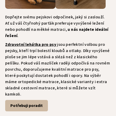
Dopřejte svému pejskovi odpočinek, jaký si zaslouží.
Ať už váš čtyřnohý parťák preferuje vyvýšené ležení
nebo pohodlí na měkké matraci,
u nás najdete ideální
řešení
.
Zdravotní lehátka pro psy
jsou perfektní volbou pro
pejsky, kteří trpí bolestí kloubů a otlaky. Díky vyvýšené
ploše se jim lépe vstává a slézá než z klasického
pelíšku. Pokud váš mazlíček raději odpočívá na rovném
povrchu, doporučujeme kvalitní
matrace pro psy,
které poskytují dostatek pohodlí i opory. Na výběr
máme ortopedické matrace, klasické varianty i extra
skladné cestovní matrace, které si můžete vzít
kamkoli.
Potřebuji poradit