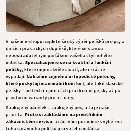
V našem e-shopu najdete široký výběr pelíšků pro psy a
dalších praktických doplňků, které se stanou
nepostradatelným parťákem vašeho čtyřnohého
miláčka.
Specializujeme se na kvalitní a funkční
pelíšky
, které nejen skvěle slouží, ale i krásně
vypadají.
Nabízíme zejména ortopedické pelechy,
které poskytují maximální komfort
, ale také klasické
pelíšky – od těch nejmenších pro drobné pejsky až po
prostorné varianty pro psí obry.
Spokojený páníček = spokojený pes, a to je naše
priorita.
Proto si zakládáme na prvotřídním
zákaznickém servisu
, a rádi vám poradíme s výběrem
toho správného pelíšku pro vašeho miláčka.