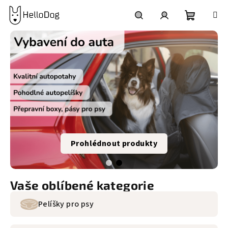
Přejít
na
obsah
Nákupní
Hledat
Přihlášení
košík
Prohlédnout produkty
Vaše oblíbené kategorie
Pelíšky pro psy