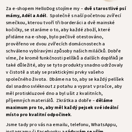
Za e-shopem HelloDog stojíme my –
dvě starostlivé psí
mámy, Adél a Adél
. Společně s naší početnou zvířecí
smečkou, kterou tvoří tři borderáci a dvě mainské
kočičky, se staráme o to, aby každé zboží, které
přidáme na e-shop, bylo pečlivě otestováno,
prověřeno ve dvou zvířecích domácnostech a
schváleno vybíravými způsoby našich miláčků. Dobře
víme, že kromě funkčnosti pelíšků a dalších doplňků je
také důležité, aby se tyto produkty snadno udržovaly
v čistotě a staly se praktickými prvky vašeho
společného života. Dbáme na to, aby se každý pelíšek
dal snadno svléknout z potahu a vyprat v pračce, aby
měl protiskluzové dno a byl ušit z kvalitních,
příjemných materiálů. Zkrátka a dobře –
děláme
maximum pro to, aby měl každý pejsek své ideální
místo pro kvalitní odpočinek
.
Jsme tady pro vás na emailu, telefonu, WhatsAppu,
instagramu či Facebooku a
rády vám se vším