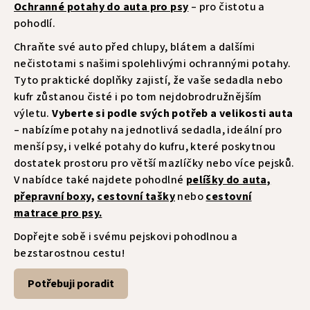
Ochranné potahy do auta pro psy
– pro čistotu a
pohodlí.
Chraňte své auto před chlupy, blátem a dalšími
nečistotami s našimi spolehlivými ochrannými potahy.
Tyto praktické doplňky zajistí, že vaše sedadla nebo
kufr zůstanou čisté i po tom nejdobrodružnějším
výletu.
Vyberte si podle svých potřeb a velikosti auta
– nabízíme potahy na jednotlivá sedadla, ideální pro
menší psy, i velké potahy do kufru, které poskytnou
dostatek prostoru pro větší mazlíčky nebo více pejsků.
V nabídce také najdete pohodlné
pelíšky do auta,
přepravní boxy,
cestovní tašky
nebo
cestovní
matrace pro psy.
Dopřejte sobě i svému pejskovi pohodlnou a
bezstarostnou cestu!
Potřebuji poradit