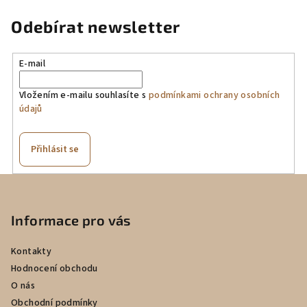
Odebírat newsletter
E-mail
Vložením e-mailu souhlasíte s
podmínkami ochrany osobních
údajů
Přihlásit se
Z
á
p
Informace pro vás
a
Kontakty
t
Hodnocení obchodu
í
O nás
Obchodní podmínky