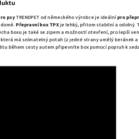
duktu
pro psy
TRENDPET od německého výrobce je ideální
pro přep
v domě.
Přepravní box TPX
je lehký, přitom stabilní a odolný.
řecha boxu je také se zipem a možností otevření, pro lepší ven
, která má snímatelný potah (z jedné strany umělý beránek a
ilitu během cesty autem připevníte box
pomocí popruh k sed