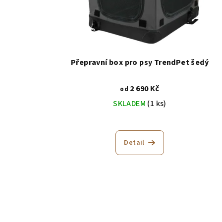
Přepravní box pro psy TrendPet šedý
2 690 Kč
od
SKLADEM
(1 ks)
Průměrné
hodnocení
Detail
produktu
je
5,0
z
5
hvězdiček.