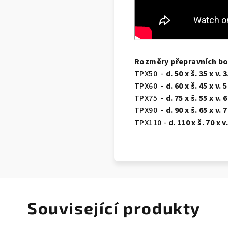
Rozměry přepravních b
TPX50 -
d. 50 x š. 35 x v.
TPX60 -
d. 60 x š. 45 x v.
TPX75 -
d. 75 x š. 55 x v.
TPX90 -
d. 90 x š. 65 x v.
TPX110 -
d. 110 x š. 70 x 
Související produkty