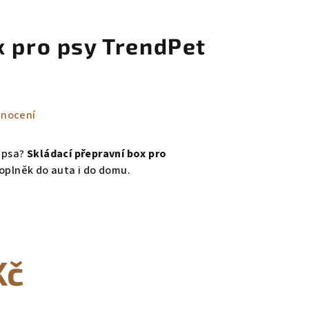
x pro psy TrendPet
dnocení
 psa?
Skládací přepravní box pro
oplněk do auta i do domu.
Kč