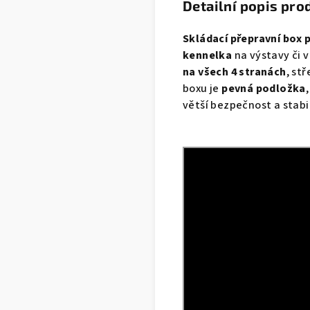
Detailní popis pro
Skládací přepravní box 
kennelka
na výstavy či 
na všech 4 stranách
, st
boxu je
pevná podložka
větší bezpečnost a stab