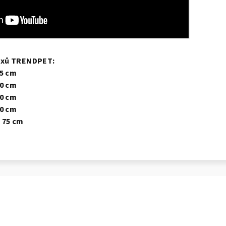
oxů TRENDPET:
 35 cm
 50 cm
 60 cm
 70 cm
v. 75 cm