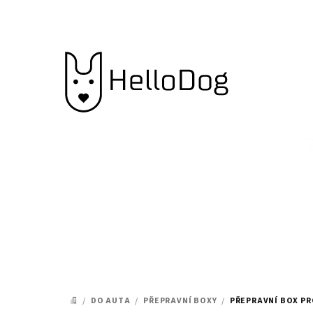
Přejít
na
obsah
/
DO AUTA
/
PŘEPRAVNÍ BOXY
/
PŘEPRAVNÍ BOX PR
DOMŮ