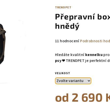
TRENDPET
Přepravní bo
hnědý
Průměrné
11 hodnocení
Podrobnosti ho
hodnocení
produktu
Hledáte kvalitní
kennelku
pro
je
psy
❤️️
TRENDPET je
perfektní d
5,0
z
VELIKOST
5
hvězdiček.
od
2 690 
Měrná