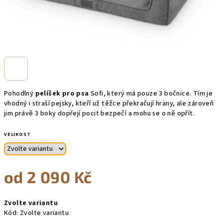
Pohodlný
pelíšek pro psa
Sofi, který má pouze 3 bočnice. Tím je
vhodný i straší pejsky, kteří už těžce překračují hrany, ale zároveň
jim právě 3 boky dopřejí pocit bezpečí a mohu se o ně opřít.
VELIKOST
od
2 090 Kč
Měrná
Zvolte variantu
cena:
Kód:
Zvolte variantu