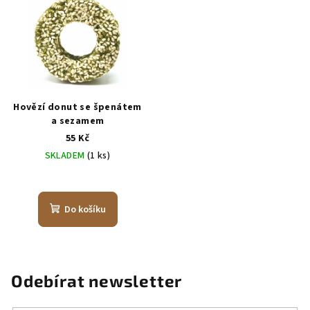
hvězdiček.
Hovězí donut se špenátem
a sezamem
55 Kč
SKLADEM
(1 ks)
Do košíku
Odebírat newsletter