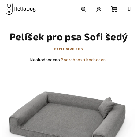
Přejít
na
obsah
Nákupní
Hledat
Přihlášení
Pelíšek pro psa Sofi šedý
košík
EXCLUSIVE BED
Průměrné
Neohodnoceno
Podrobnosti hodnocení
hodnocení
produktu
je
0,0
z
5
hvězdiček.