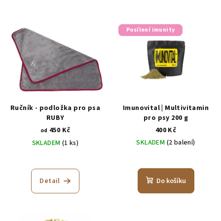
Posílení imunity
Ručník - podložka pro psa
Imunovital | Multivitamin
RUBY
pro psy 200 g
450 Kč
400 Kč
od
SKLADEM
(2 balení)
SKLADEM
(1 ks)
Průměrné
hodnocení
produktu
Detail
Do košíku
je
5,0
z
5