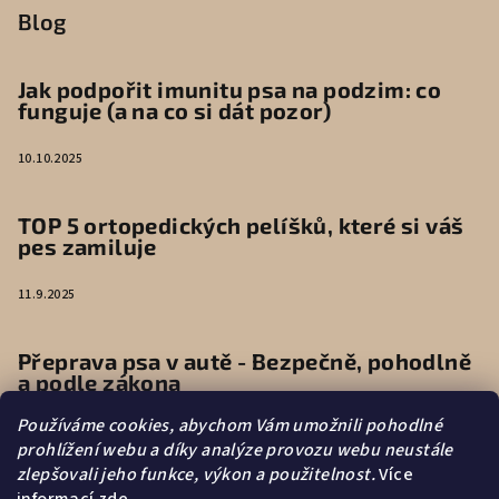
Blog
Jak podpořit imunitu psa na podzim: co
funguje (a na co si dát pozor)
10.10.2025
TOP 5 ortopedických pelíšků, které si váš
pes zamiluje
11.9.2025
Přeprava psa v autě - Bezpečně, pohodlně
a podle zákona
Používáme cookies, abychom Vám umožnili pohodlné
9.6.2025
prohlížení webu a díky analýze provozu webu neustále
zlepšovali jeho funkce, výkon a použitelnost.
Více