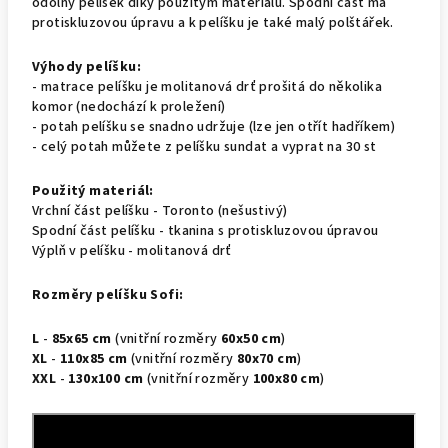
odolný pelíšek díky použitým materiálů. Spodní část má
protiskluzovou úpravu a k pelíšku je také malý polštářek.
Výhody pelíšku:
- matrace pelíšku je molitanová drť prošitá do několika
komor (nedochází k proležení)
- potah pelíšku se snadno udržuje (lze jen otřít hadříkem)
- celý potah můžete z pelíšku sundat a vyprat na 30 st
Použitý materiál:
Vrchní část pelíšku - Toronto (nešustivý)
Spodní část pelíšku - tkanina s protiskluzovou úpravou
Výplň v pelíšku - molitanová drť
Rozměry pelíšku Sofi:
L
-
85x65 cm
(vnitřní rozměry
60x50 cm
)
XL
-
110x85 cm
(vnitřní rozměry
80x70 cm
)
XXL
-
130x100 cm
(vnitřní rozměry
100x80 cm
)