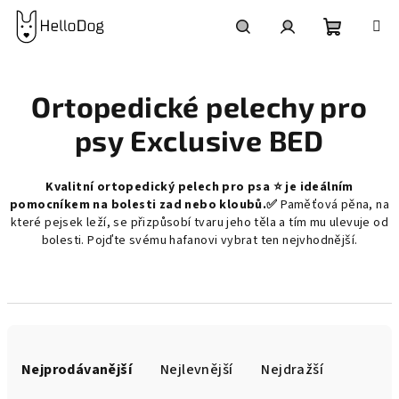
Přejít
na
obsah
Nákupní
Hledat
Přihlášení
Ortopedické pelechy pro
košík
psy Exclusive BED
Kvalitní ortopedický pelech pro psa ⭐
je ideálním
pomocníkem na bolesti zad nebo kloubů.
✅
Paměťová pěna, na
které pejsek leží, se přizpůsobí tvaru jeho těla a tím mu ulevuje od
bolesti. Pojďte svému hafanovi vybrat ten nejvhodnější.
Ř
a
Nejprodávanější
Nejlevnější
Nejdražší
z