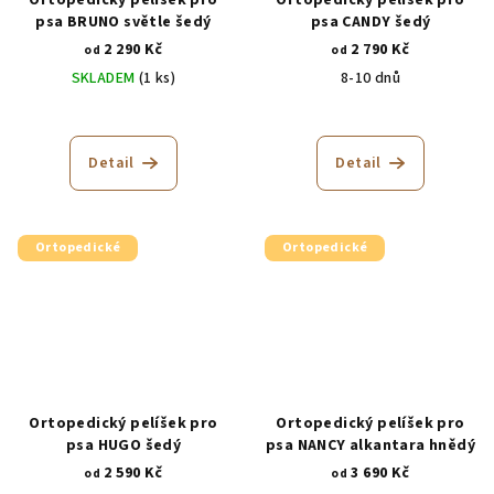
Ortopedický pelíšek pro
Ortopedický pelíšek pro
psa BRUNO světle šedý
psa CANDY šedý
2 290 Kč
2 790 Kč
od
od
SKLADEM
(1 ks)
8-10 dnů
Průměrné
Průměrné
hodnocení
hodnocení
produktu
produktu
Detail
Detail
je
je
5,0
5,0
z
z
5
5
Ortopedické
Ortopedické
hvězdiček.
hvězdiček.
Ortopedický pelíšek pro
Ortopedický pelíšek pro
psa HUGO šedý
psa NANCY alkantara hnědý
2 590 Kč
3 690 Kč
od
od