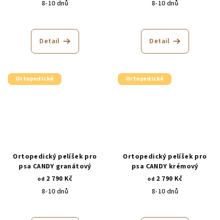
8-10 dnů
8-10 dnů
Detail
Detail
Ortopedické
Ortopedické
Ortopedický pelíšek pro
Ortopedický pelíšek pro
psa CANDY granátový
psa CANDY krémový
2 790 Kč
2 790 Kč
od
od
8-10 dnů
8-10 dnů
Průměrné
hodnocení