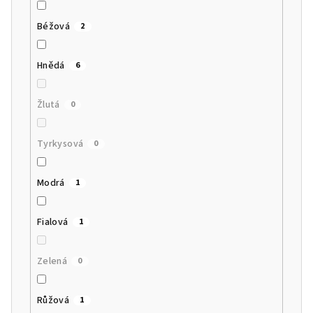
Béžová
2
Hnědá
6
Žlutá
0
Tyrkysová
0
Modrá
1
Fialová
1
Zelená
0
Růžová
1