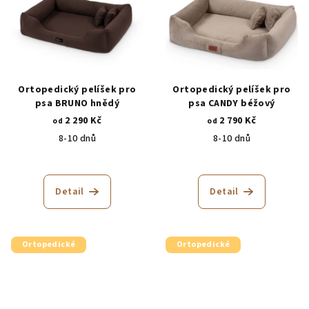
Ortopedický pelíšek pro
Ortopedický pelíšek pro
psa BRUNO hnědý
psa CANDY béžový
2 290 Kč
2 790 Kč
od
od
8-10 dnů
8-10 dnů
Průměrné
Průměrné
hodnocení
hodnocení
produktu
produktu
Detail
Detail
je
je
5,0
5,0
z
z
5
5
Ortopedické
Ortopedické
hvězdiček.
hvězdiček.