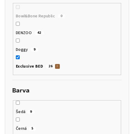
Bowl&Bone Republic
0
DENZOO
42
Doggy
9
Exclusive BED
26
Barva
Šedá
9
Černá
5