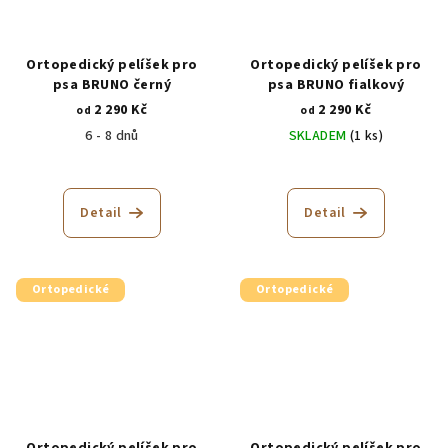
Ortopedický pelíšek pro
Ortopedický pelíšek pro
psa BRUNO černý
psa BRUNO fialkový
2 290 Kč
2 290 Kč
od
od
6 - 8 dnů
SKLADEM
(1 ks)
Průměrné
Průměrné
hodnocení
hodnocení
produktu
produktu
Detail
Detail
je
je
5,0
5,0
z
z
5
5
Ortopedické
Ortopedické
hvězdiček.
hvězdiček.