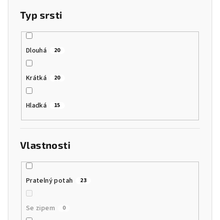
Typ srsti
Dlouhá
20
Krátká
20
Hladká
15
Vlastnosti
Pratelný potah
23
Se zipem
0