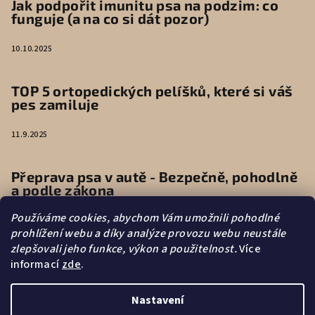
Jak podpořit imunitu psa na podzim: co
funguje (a na co si dát pozor)
10.10.2025
TOP 5 ortopedických pelíšků, které si váš
pes zamiluje
11.9.2025
Přeprava psa v autě - Bezpečně, pohodlně
a podle zákona
Používáme cookies, abychom Vám umožnili pohodlné
9.6.2025
prohlížení webu a díky analýze provozu webu neustále
zlepšovali jeho funkce, výkon a použitelnost.
Více
informací
zde
.
Vytvořilo s
Nastavení