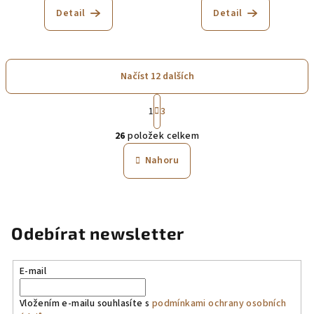
produktu
Detail
Detail
je
5,0
z
5
Načíst 12 dalších
hvězdiček.
S
1
3
t
O
r
26
položek celkem
á
v
n
l
Nahoru
k
á
o
d
v
a
á
n
c
Odebírat newsletter
í
í
p
r
E-mail
v
k
Vložením e-mailu souhlasíte s
podmínkami ochrany osobních