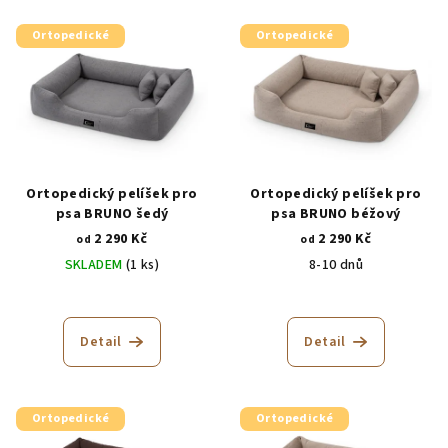
V
Ortopedické
Ortopedické
ý
p
i
s
p
r
Ortopedický pelíšek pro
Ortopedický pelíšek pro
o
psa BRUNO šedý
psa BRUNO béžový
2 290 Kč
2 290 Kč
d
od
od
SKLADEM
(1 ks)
8-10 dnů
u
k
Průměrné
Průměrné
hodnocení
hodnocení
t
produktu
produktu
Detail
Detail
ů
je
je
5,0
5,0
z
z
5
5
Ortopedické
Ortopedické
hvězdiček.
hvězdiček.