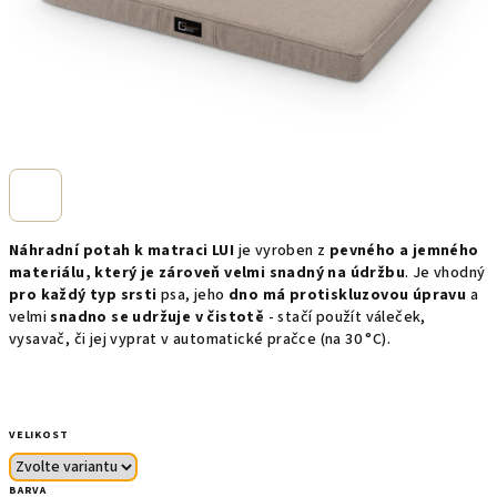
Náhradní potah k matraci LUI
je vyroben z
pevného a jemného
materiálu, který je zároveň velmi snadný na údržbu
. Je vhodný
pro každý typ srsti
psa, jeho
dno má protiskluzovou úpravu
a
velmi
snadno se udržuje v čistotě
- stačí použít váleček,
vysavač, či jej vyprat v automatické pračce (na 30 °C).
VELIKOST
BARVA