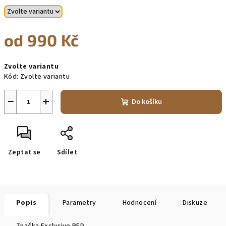
od
990 Kč
Měrná
Zvolte variantu
cena:
Kód:
Zvolte variantu
−
+
Do košíku
Zeptat se
Sdílet
Popis
Parametry
Hodnocení
Diskuze