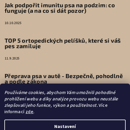
Jak podpořit imunitu psa na podzim: co
funguje (a na co si dát pozor)
10.10.2025
TOP 5 ortopedických pelíšků, které si váš
pes zamiluje
11.9.2025
Přeprava psa v autě - Bezpečně, pohodlně
a podle zákona
Používáme cookies, abychom Vám umožnili pohodlné
9.6.2025
prohlížení webu a díky analýze provozu webu neustále
zlepšovali jeho funkce, výkon a použitelnost.
Více
informací
zde
.
Vytvořilo s
Nastavení