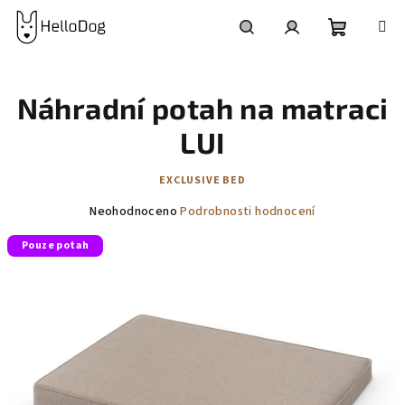
Přejít
na
obsah
Nákupní
Hledat
Přihlášení
Náhradní potah na matraci
košík
LUI
EXCLUSIVE BED
Průměrné
Neohodnoceno
Podrobnosti hodnocení
hodnocení
Pouze potah
produktu
je
0,0
z
5
hvězdiček.