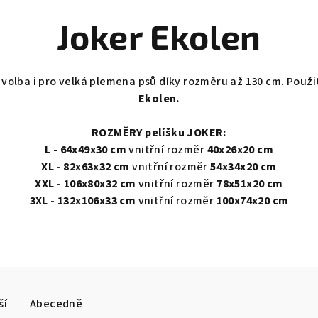
Joker Ekolen
á volba i pro velká plemena psů díky rozměru až 130 cm
. Použi
Ekolen.
ROZMĚRY pelíšku JOKER:
L - 64x49x30 cm
vnitřní rozměr
40x26x20 cm
XL - 82x63x32 cm
vnitřní rozměr
54x34x20 cm
XXL - 106x80x32 cm
vnitřní rozměr
78x51x20 cm
3XL - 132x106x33 cm
vnitřní rozměr
100x74x20 cm
ší
Abecedně