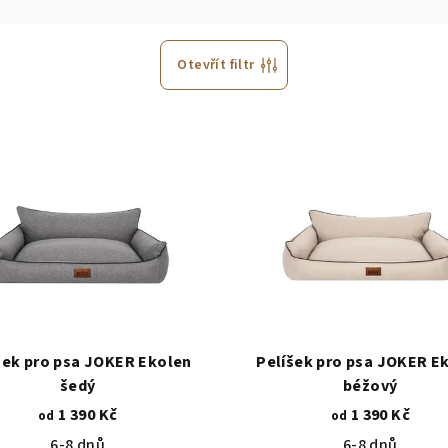
Otevřít filtr
šek pro psa JOKER Ekolen
Pelíšek pro psa JOKER E
šedý
béžový
1 390 Kč
1 390 Kč
od
od
6-8 dnů
6-8 dnů