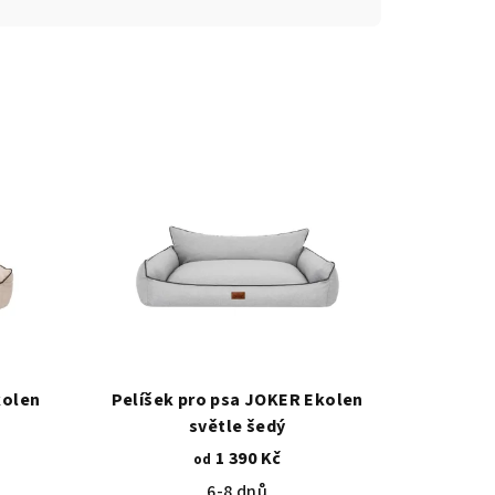
kolen
Pelíšek pro psa JOKER Ekolen
světle šedý
1 390 Kč
od
6-8 dnů