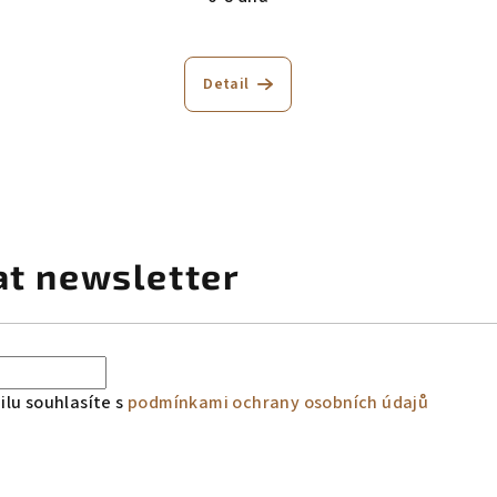
Detail
.
at newsletter
lu souhlasíte s
podmínkami ochrany osobních údajů