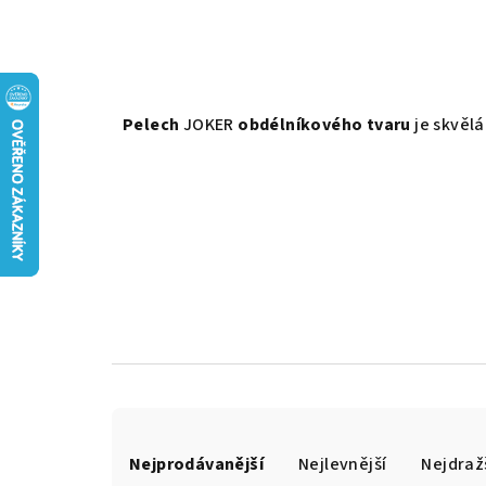
Pelech
JOKER
obdélníkového tvaru
je skvěl
Ř
Nejprodávanější
Nejlevnější
Nejdraž
a