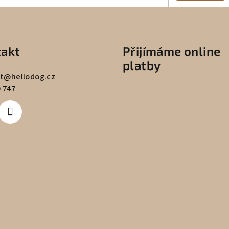
k
y
v
akt
Přijímáme online
ý
platby
p
t
@
hellodog.cz
i
 747
s
u