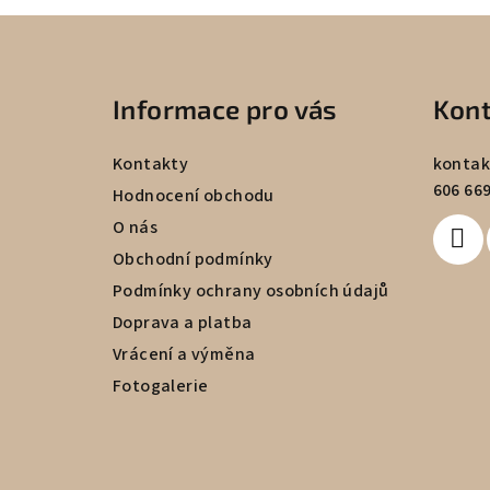
Z
á
Informace pro vás
Kont
p
a
Kontakty
kontak
606 669
t
Hodnocení obchodu
O nás
í
Obchodní podmínky
Podmínky ochrany osobních údajů
Doprava a platba
Vrácení a výměna
Fotogalerie