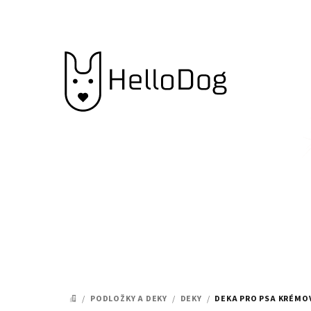
Přejít
na
obsah
/
PODLOŽKY A DEKY
/
DEKY
/
DEKA PRO PSA KRÉMO
DOMŮ