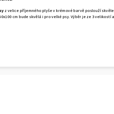
sy
z velice příjemného plyše v krémové barvě poslouží skvěle
x100 cm bude skvělá i pro velké psy. Výběr je ze 3 velikostí a