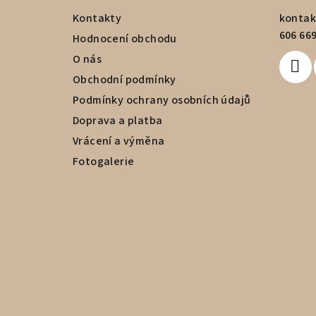
a
Kontakty
kontak
606 669
t
Hodnocení obchodu
O nás
í
Obchodní podmínky
Podmínky ochrany osobních údajů
Doprava a platba
Vrácení a výměna
Fotogalerie