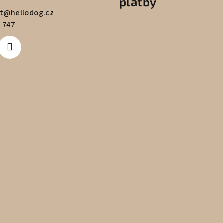
platby
t
@
hellodog.cz
 747