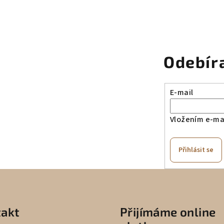
Odebír
E-mail
Vložením e-mai
Přihlásit se
akt
Přijímáme online