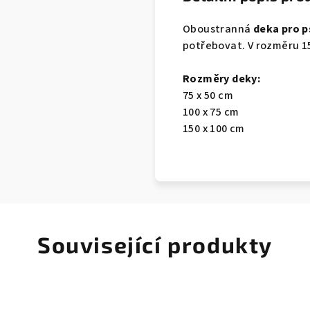
Oboustranná
deka pro p
potřebovat. V rozměru 150
Rozměry deky:
75 x 50 cm
100 x 75 cm
150 x 100 cm
Související produkty