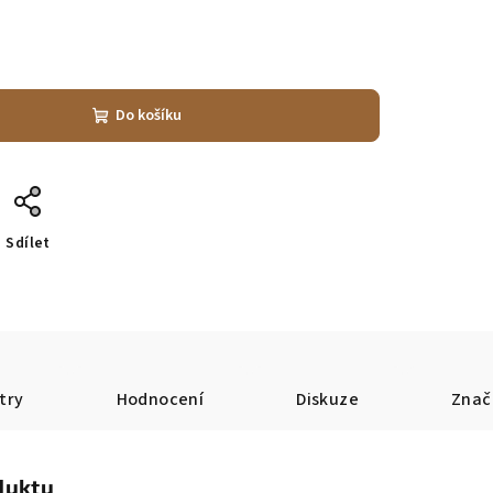
Do košíku
Sdílet
try
Hodnocení
Diskuze
Znač
duktu