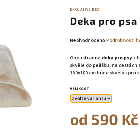
EXCLUSIVE BED
Deka pro psa
Průměrné
Neohodnoceno
Podrobnosti h
hodnocení
produktu
Oboustranná
deka pro psy
z h
je
skvěle do pelíšku, na cestách
0,0
150x100 cm bude skvělá i pro v
z
5
VELIKOST
hvězdiček.
od
590 Kč
Měrná