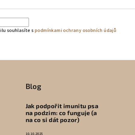
lu souhlasíte s
podmínkami ochrany osobních údajů
Blog
Jak podpořit imunitu psa
na podzim: co funguje (a
na co si dát pozor)
10.10.2025