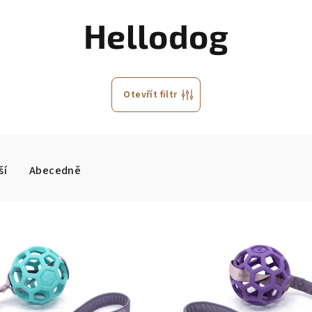
Hellodog
Otevřít filtr
ší
Abecedně