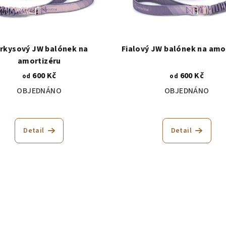
rkysový JW balónek na
Fialový JW balónek na amo
amortizéru
600 Kč
600 Kč
od
od
OBJEDNÁNO
OBJEDNÁNO
Detail
Detail