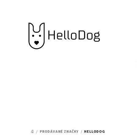
Přejít
na
obsah
/
PRODÁVANÉ ZNAČKY
/
HELLODOG
DOMŮ