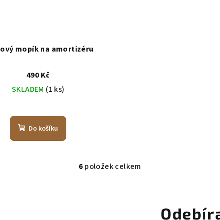
ový mopík na amortizéru
490 Kč
SKLADEM
(1 ks)
Do košíku
6
položek celkem
O
v
l
Odebír
á