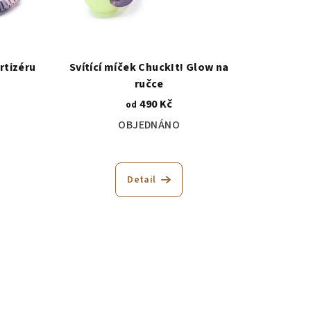
rtizéru
Svítící míček ChuckIt! Glow na
ručce
490 Kč
od
OBJEDNÁNO
Detail