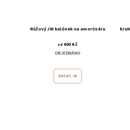
Růžový JW balónek na amortizéru
Kruh
600 Kč
od
OBJEDNÁNO
Detail