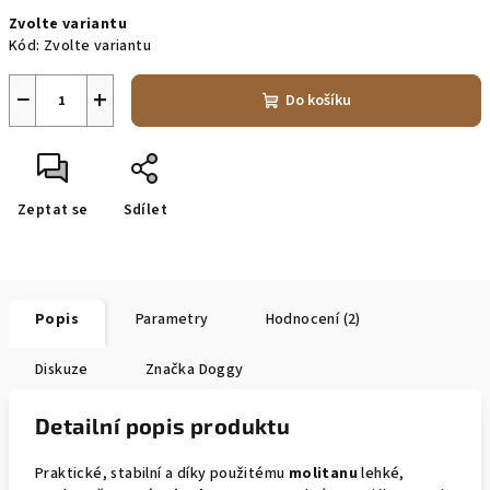
Měrná
Zvolte variantu
cena:
Kód:
Zvolte variantu
−
+
Do košíku
Zeptat se
Sdílet
Popis
Parametry
Hodnocení (2)
Diskuze
Značka
Doggy
Detailní popis produktu
Praktické, stabilní a díky použitému
molitanu
lehké,