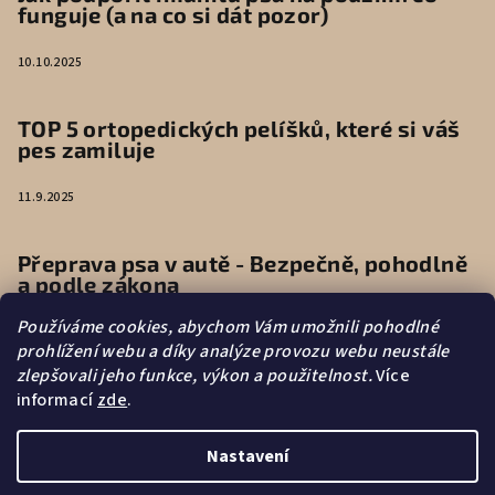
funguje (a na co si dát pozor)
10.10.2025
TOP 5 ortopedických pelíšků, které si váš
pes zamiluje
11.9.2025
Přeprava psa v autě - Bezpečně, pohodlně
a podle zákona
Používáme cookies, abychom Vám umožnili pohodlné
9.6.2025
prohlížení webu a díky analýze provozu webu neustále
zlepšovali jeho funkce, výkon a použitelnost.
Více
informací
zde
.
Vytvořilo s
Nastavení