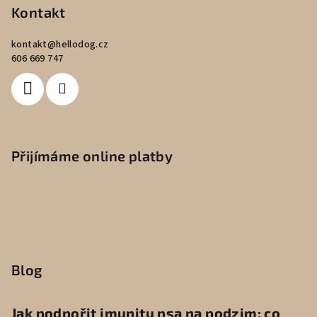
Kontakt
kontakt
@
hellodog.cz
606 669 747
Přijímáme online platby
Blog
Jak podpořit imunitu psa na podzim: co