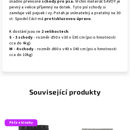
snadno přenosné
schody pro psa.
Vrchní materiál SAVOY je
pevný a velice příjemný na dotek. Tyto psí schody si
zamiluje váš pejsek i vy. Potah je snímatelný a pratelný na 30
st. Spodní část má
protiskluzovou úpravu
.
K dostání jsou ve
2 velikostech
:
S - 3 schody
- rozměr d50 x v30 x š30 cm (psi o hmotnosti
cca do 4kg)
M - 4 schody
- rozměr d60 x v40 x š40 cm (psi o hmotnosti
cca do 10kg)
Související produkty
Péče o klouby