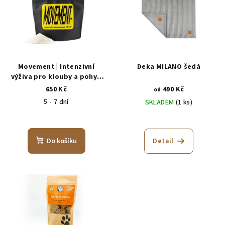
Movement | Intenzivní
Deka MILANO šedá
výživa pro klouby a pohyb
psů 200 g
650 Kč
490 Kč
od
5 - 7 dní
SKLADEM
(1 ks)
Do košíku
Detail