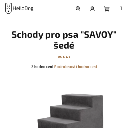
Přejít
na
obsah
Nákupní
Hledat
Přihlášení
Schody pro psa "SAVOY"
košík
šedé
DOGGY
Průměrné
2 hodnocení
Podrobnosti hodnocení
hodnocení
produktu
je
5,0
z
5
hvězdiček.