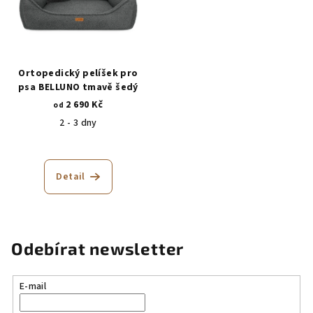
Ortopedický pelíšek pro
psa BELLUNO tmavě šedý
2 690 Kč
od
2 - 3 dny
Průměrné
hodnocení
produktu
Detail
je
5,0
z
5
hvězdiček.
Odebírat newsletter
E-mail