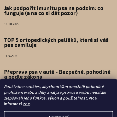
Jak podpořit imunitu psa na podzim: co
funguje (a na co si dát pozor)
10.10.2025
TOP 5 ortopedických pelíšků, které si váš
pes zamiluje
11.9.2025
Přeprava psa v autě - Bezpečně, pohodlně
a podle zákona
Používáme cookies, abychom Vám umožnili pohodlné
9.6.2025
prohlížení webu a díky analýze provozu webu neustále
zlepšovali jeho funkce, výkon a použitelnost.
Více
informací
zde
.
Vytvořilo s