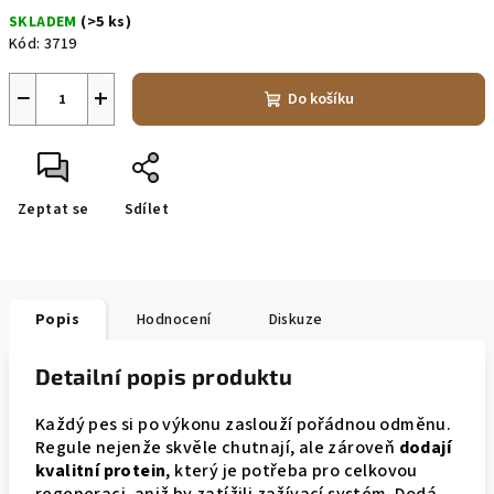
Měrná
SKLADEM
(>5 ks)
cena:
Kód:
3719
−
+
Do košíku
Zeptat se
Sdílet
Popis
Hodnocení
Diskuze
Detailní popis produktu
Každý pes si po výkonu zaslouží pořádnou odměnu.
Regule nejenže skvěle chutnají, ale zároveň
dodají
kvalitní protein
, který je potřeba pro celkovou