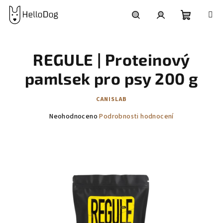
Přejít
na
obsah
Nákupní
Hledat
Přihlášení
REGULE | Proteinový
košík
pamlsek pro psy 200 g
CANISLAB
Průměrné
Neohodnoceno
Podrobnosti hodnocení
hodnocení
produktu
je
0,0
z
5
hvězdiček.