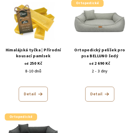
Ortopedické
Himalájská tyčka | Přírodní
Ortopedický pelíšek pro
kousací pamlsek
psa BELLUNO šedý
250 Kč
2 690 Kč
od
od
8-10 dnů
2 - 3 dny
Detail
Detail
Ortopedické