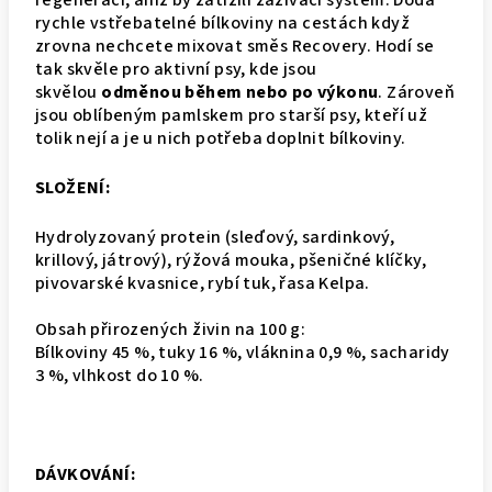
regeneraci, aniž by zatížili zažívací systém. Dodá
rychle vstřebatelné bílkoviny na cestách když
zrovna nechcete mixovat směs Recovery. Hodí se
tak skvěle pro aktivní psy, kde jsou
skvělou
odměnou během nebo po výkonu
. Zároveň
jsou oblíbeným pamlskem pro starší psy, kteří už
tolik nejí a je u nich potřeba doplnit bílkoviny.
SLOŽENÍ:
Hydrolyzovaný protein (sleďový, sardinkový,
krillový, játrový), rýžová mouka, pšeničné klíčky,
pivovarské kvasnice, rybí tuk, řasa Kelpa.
Obsah přirozených živin na 100 g:
Bílkoviny 45 %, tuky 16 %, vláknina 0,9 %, sacharidy
3 %, vlhkost do 10 %.
DÁVKOVÁNÍ: