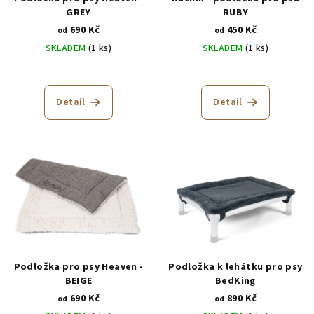
o
GREY
RUBY
690 Kč
450 Kč
d
od
od
SKLADEM
(1 ks)
SKLADEM
(1 ks)
u
k
Průměrné
Průměrné
hodnocení
hodnocení
t
produktu
produktu
Detail
Detail
ů
je
je
5,0
5,0
z
z
5
5
hvězdiček.
hvězdiček.
Podložka pro psy Heaven -
Podložka k lehátku pro psy
BEIGE
BedKing
690 Kč
890 Kč
od
od