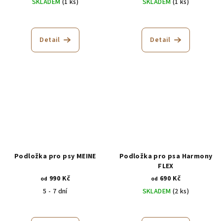
SKLADEM
(1 ks)
SKLADEM
(1 ks)
Průměrné
hodnocení
produktu
Detail
Detail
je
5,0
z
5
hvězdiček.
Podložka pro psy MEINE
Podložka pro psa Harmony
FLEX
990 Kč
690 Kč
od
od
5 - 7 dní
SKLADEM
(2 ks)
Průměrné
hodnocení