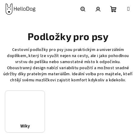
Přejít
na
obsah
Nákupní
Hledat
Přihlášení
Podložky pro psy
košík
Cestovní podložky pro psy jsou praktickým a univerzálním
doplňkem, který lze využít nejen na cesty, ale i jako pohodlnou
vrstvu do pelíšku nebo samostatné místo k odpočinku.
Oboustranný design nabízí variabilitu použití a možnost snadné
údržby díky pratelným materiálům. Ideální volba pro majitele, kteří
chtějí svému mazlíčkovi zajistit komfort kdykoliv a kdekoliv.
Wiky