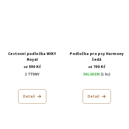
z
5
hvězdiček.
Cestovní podložka WIKY
Podložka pro psy Harmony
Royal
šedá
590 Kč
700 Kč
od
od
2 TÝDNY
SKLADEM
(1 ks)
Průměrné
hodnocení
produktu
Detail
Detail
je
5,0
z
5
hvězdiček.