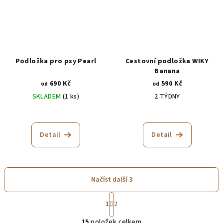
Podložka pro psy Pearl
Cestovní podložka WIKY
Banana
690 Kč
590 Kč
od
od
SKLADEM
(1 ks)
2 TÝDNY
Detail
Detail
Načíst další 3
S
1
2
t
O
r
15
položek celkem