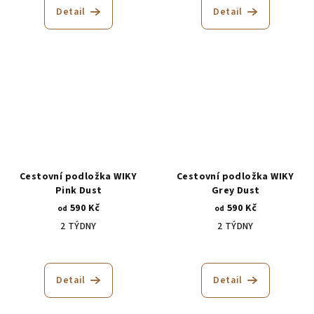
produktu
Detail
Detail
je
5,0
z
5
hvězdiček.
Cestovní podložka WIKY
Cestovní podložka WIKY
Pink Dust
Grey Dust
590 Kč
590 Kč
od
od
2 TÝDNY
2 TÝDNY
Průměrné
hodnocení
produktu
Detail
Detail
je
5,0