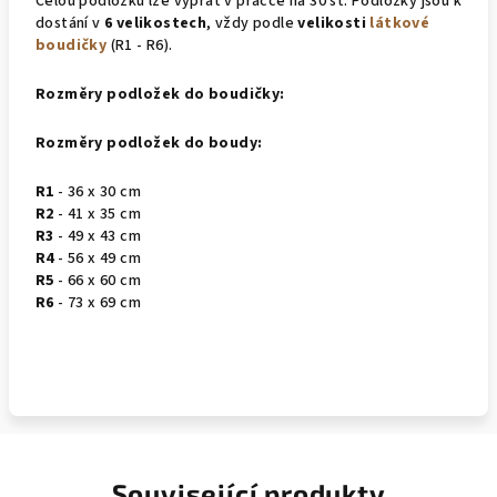
Celou podložku lze vyprat v pračce na 30 st. Podložky jsou k
dostání v
6 velikostech
, vždy podle
velikosti
látkové
boudičky
(R1 - R6).
Rozměry podložek do boudičky:
Rozměry podložek do boudy:
R1
- 36 x 30 cm
R2
- 41 x 35 cm
R3
- 49 x 43 cm
R4
- 56 x 49 cm
R5
- 66 x 60 cm
R6
- 73 x 69 cm
Související produkty