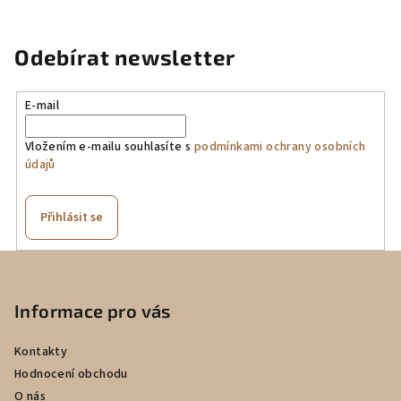
z
5
hvězdiček.
Odebírat newsletter
E-mail
Vložením e-mailu souhlasíte s
podmínkami ochrany osobních
údajů
Přihlásit se
Z
á
p
Informace pro vás
a
Kontakty
t
Hodnocení obchodu
í
O nás