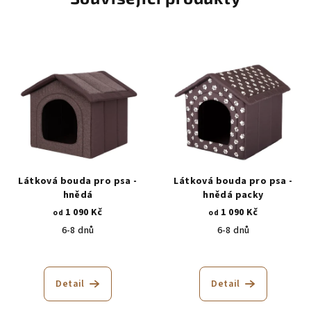
Látková bouda pro psa -
Látková bouda pro psa -
hnědá
hnědá packy
1 090 Kč
1 090 Kč
od
od
6-8 dnů
6-8 dnů
Průměrné
hodnocení
produktu
Detail
Detail
je
5,0