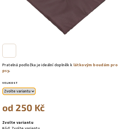
Pratelná podložka je ideální doplněk k
látkovým boudám pro
psy
.
VELIKOST
od
250 Kč
Měrná
Zvolte variantu
cena:
Kód:
Zvolte variantu