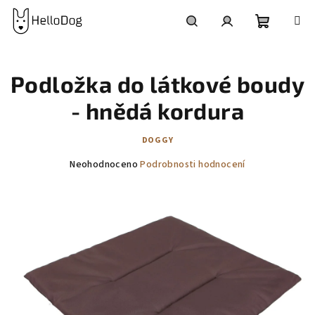
Přejít
na
obsah
Nákupní
Hledat
Přihlášení
Podložka do látkové boudy
košík
- hnědá kordura
DOGGY
Průměrné
Neohodnoceno
Podrobnosti hodnocení
hodnocení
produktu
je
0,0
z
5
hvězdiček.