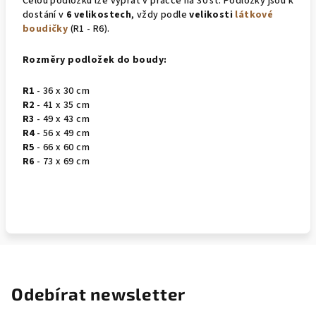
Celou podložku lze vyprat v pračce na 30 st. Podložky jsou k
dostání v
6 velikostech
, vždy podle
velikosti
látkové
boudičky
(R1 - R6).
Rozměry podložek do boudy:
R1
- 36 x 30 cm
R2
- 41 x 35 cm
R3
- 49 x 43 cm
R4
- 56 x 49 cm
R5
- 66 x 60 cm
R6
- 73 x 69 cm
Odebírat newsletter