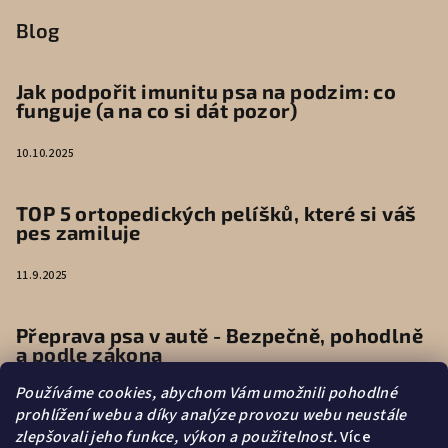
Blog
Jak podpořit imunitu psa na podzim: co
funguje (a na co si dát pozor)
10.10.2025
TOP 5 ortopedických pelíšků, které si váš
pes zamiluje
11.9.2025
Přeprava psa v autě - Bezpečně, pohodlně
a podle zákona
Používáme cookies, abychom Vám umožnili pohodlné
9.6.2025
prohlížení webu a díky analýze provozu webu neustále
zlepšovali jeho funkce, výkon a použitelnost.
Více