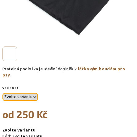
Pratelná podložka je ideální doplněk k
látkovým boudám pro
psy
.
VELIKOST
od
250 Kč
Měrná
Zvolte variantu
cena:
Kód:
Zvolte variantu