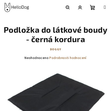
Přejít
na
obsah
Nákupní
Hledat
Přihlášení
Podložka do látkové boudy
košík
- černá kordura
DOGGY
Průměrné
Neohodnoceno
Podrobnosti hodnocení
hodnocení
produktu
je
0,0
z
5
hvězdiček.