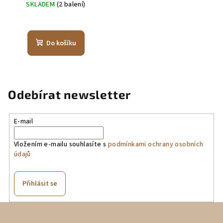
SKLADEM
(2 balení)
Do košíku
Odebírat newsletter
E-mail
Vložením e-mailu souhlasíte s
podmínkami ochrany osobních
údajů
Přihlásit se
Z
á