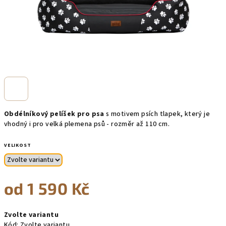
Obdélníkový pelíšek pro psa
s motivem psích tlapek
, který je
vhodný i pro velká plemena psů - rozměr až 110 cm.
VELIKOST
od
1 590 Kč
Měrná
Zvolte variantu
cena:
Kód:
Zvolte variantu