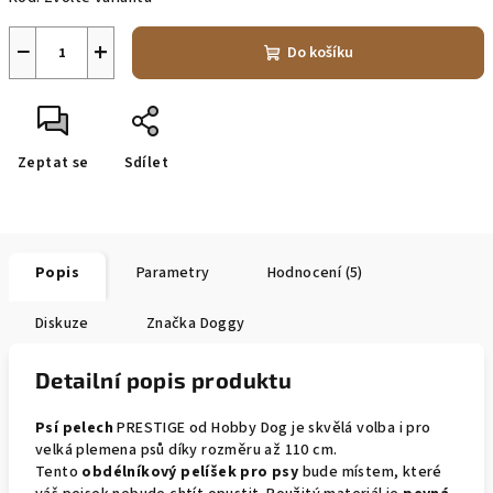
−
+
Do košíku
Zeptat se
Sdílet
Popis
Parametry
Hodnocení (5)
Diskuze
Značka
Doggy
Detailní popis produktu
Psí pelech
PRESTIGE od Hobby Dog je skvělá volba i pro
velká plemena psů díky rozměru až 110 cm.
Tento
o
bdélníkový pelíšek pro psy
bude místem, které