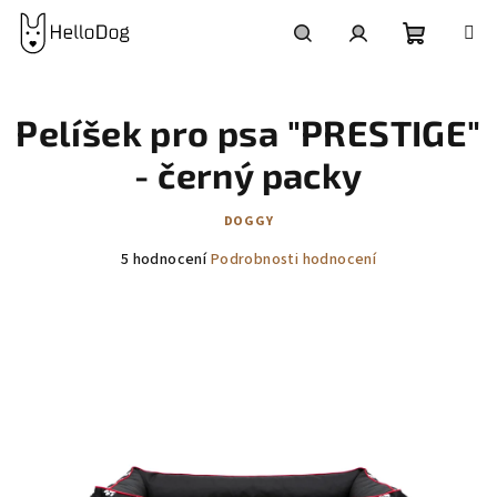
Přejít
na
obsah
Nákupní
Hledat
Přihlášení
Pelíšek pro psa "PRESTIGE"
košík
- černý packy
DOGGY
Průměrné
5 hodnocení
Podrobnosti hodnocení
hodnocení
produktu
je
5,0
z
5
hvězdiček.