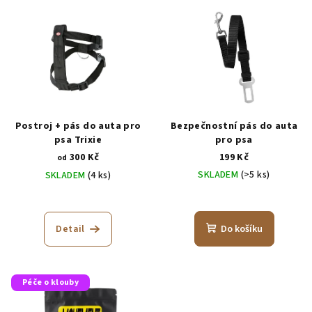
Postroj + pás do auta pro
Bezpečnostní pás do auta
psa Trixie
pro psa
300 Kč
199 Kč
od
SKLADEM
(>5 ks)
SKLADEM
(4 ks)
Detail
Do košíku
Péče o klouby