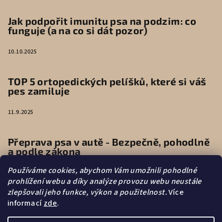
Jak podpořit imunitu psa na podzim: co
funguje (a na co si dát pozor)
10.10.2025
TOP 5 ortopedických pelíšků, které si váš
pes zamiluje
11.9.2025
Přeprava psa v autě - Bezpečně, pohodlně
a podle zákona
Používáme cookies, abychom Vám umožnili pohodlné
9.6.2025
prohlížení webu a díky analýze provozu webu neustále
zlepšovali jeho funkce, výkon a použitelnost.
Více
informací
zde
.
Vytvořilo s