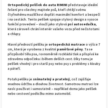
Ortopedický pelíšek do auta RIMINI
představuje ideální
řešení pro všechny majitele psů, kteří chtějí svému
čtyřnohému mazlíčkovi dopřát maximální komfort a bezpečí
i na cestách. Tento pelíšek spojuje stylový design a vysoce
funkční provedení – slouží jako stylová
psí autosedačka
,
která zároveň chrání interiér vašeho vozu před nečistotami
a chlupy.
Hlavní předností pelíšku je
ortopedická matrace
o výšce 7
cm, která je vyrobena z kvalitní
paměťové pěny
. Ta se
přizpůsobí tělu psa, rovnoměrně rozkládá tlak a přispívá ke
zdravému odpočinku i během delších cest. Díky tomu je
pelíšek vhodný i pro starší psy nebo psy s problémy s klouby
a páteří.
Potah pelíšku je
snímatelný a pratelný
, což zajišťuje
snadnou údržbu a dlouhou životnost. Samotnou matraci lze
navíc používat i samostatně – například doma jako pelíšek
nebo cestovní podložku mimo automobil.