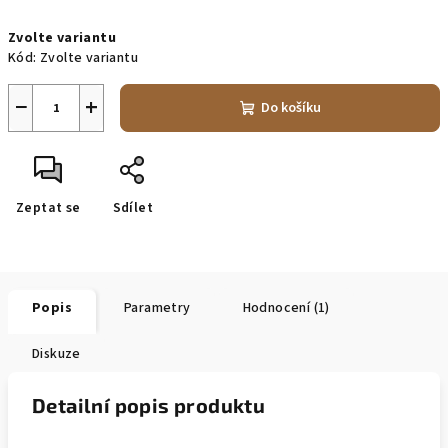
Měrná
Zvolte variantu
cena:
Kód:
Zvolte variantu
−
+
Do košíku
Zeptat se
Sdílet
Popis
Parametry
Hodnocení (1)
Diskuze
Detailní popis produktu