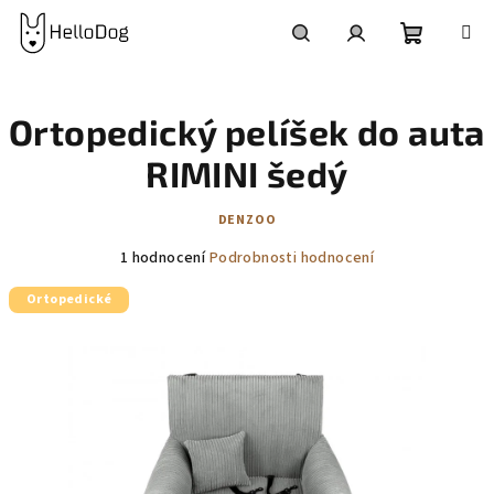
Přejít
na
obsah
Nákupní
Hledat
Přihlášení
Ortopedický pelíšek do auta
košík
RIMINI šedý
DENZOO
Průměrné
1 hodnocení
Podrobnosti hodnocení
hodnocení
Ortopedické
produktu
je
5,0
z
5
hvězdiček.