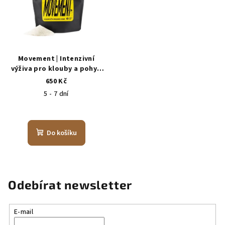
Movement | Intenzivní
výživa pro klouby a pohyb
psů 200 g
650 Kč
5 - 7 dní
Do košíku
Odebírat newsletter
E-mail