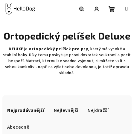
Přejít
na
obsah
Nákupní
Hledat
Přihlášení
Ortopedický pelíšek Deluxe
košík
DELUXE
je
ortopedický pelíšek pro psy
, který má vysoké a
stabilní boky. Díky tomu poskytuje psovi dostatek soukromí a pocit
bezpečí. Matraci, kterou lze snadno vyjmout, si můžete vzít s
sebou kamkoliv - např. na výlet nebo dovolenou, je totiž opravdu
skladná.
Ř
a
Nejprodávanější
Nejlevnější
Nejdražší
z
e
Abecedně