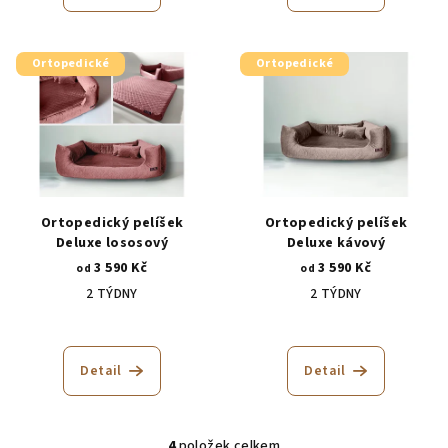
ů
je
je
5,0
5,0
z
z
5
5
Ortopedické
Ortopedické
hvězdiček.
hvězdiček.
Ortopedický pelíšek
Ortopedický pelíšek
Deluxe lososový
Deluxe kávový
3 590 Kč
3 590 Kč
od
od
2 TÝDNY
2 TÝDNY
Detail
Detail
4
položek celkem