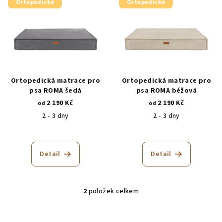
Ortopedické
Ortopedické
ý
d
p
u
i
k
s
t
p
ů
r
Ortopedická matrace pro
Ortopedická matrace pro
o
psa ROMA šedá
psa ROMA béžová
2 190 Kč
2 190 Kč
d
od
od
2 - 3 dny
2 - 3 dny
u
k
t
Detail
Detail
ů
2
položek celkem
O
v
l