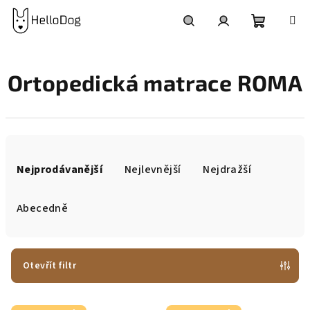
Přejít
na
obsah
Nákupní
Hledat
Přihlášení
Ortopedická matrace ROMA
košík
Ř
a
Nejprodávanější
Nejlevnější
Nejdražší
z
e
Abecedně
n
í
p
Otevřít filtr
r
V
o