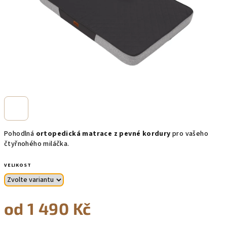
Pohodlná
ortopedická matrace z pevné kordury
pro vašeho
čtyřnohého miláčka.
VELIKOST
od
1 490 Kč
Měrná