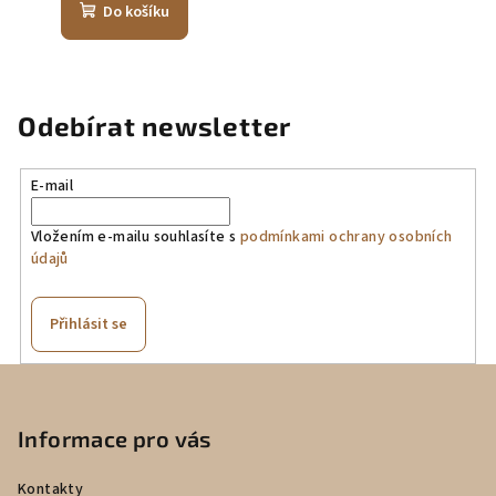
Do košíku
Odebírat newsletter
E-mail
Vložením e-mailu souhlasíte s
podmínkami ochrany osobních
údajů
Přihlásit se
Z
á
p
Informace pro vás
a
Kontakty