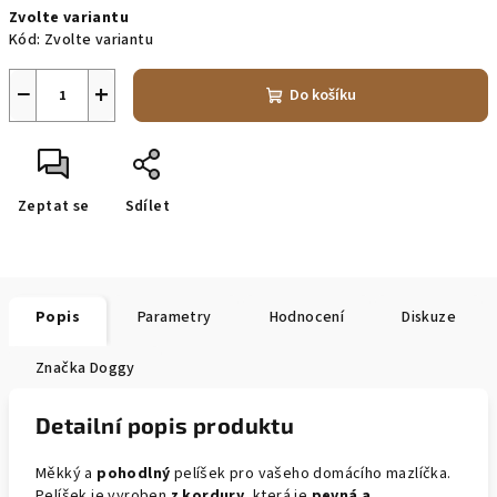
Zvolte variantu
cena:
Kód:
Zvolte variantu
−
+
Do košíku
Zeptat se
Sdílet
Popis
Parametry
Hodnocení
Diskuze
Značka
Doggy
Detailní popis produktu
Měkký a
pohodlný
pelíšek pro vašeho domácího mazlíčka.
Pelíšek je vyroben
z kordury
, která je
pevná a