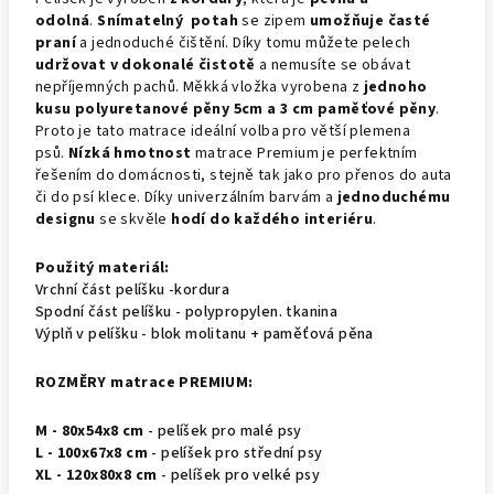
odolná
.
Snímatelný potah
se zipem
umožňuje časté
praní
a jednoduché čištění. Díky tomu můžete pelech
udržovat v dokonalé čistotě
a nemusíte se obávat
nepříjemných pachů.
Měkká vložka vyrobena z
jednoho
kusu polyuretanové pěny 5cm a 3 cm paměťové pěny
.
Proto je tato matrace ideální volba pro větší plemena
psů.
Nízká hmotnost
matrace Premium je perfektním
řešením do domácnosti, stejně tak jako pro přenos do auta
či do psí klece.
Díky univerzálním barvám a
jednoduchému
designu
se skvěle
hodí do každého interiéru
.
Použitý materiál:
Vrchní část pelíšku -kordura
Spodní část pelíšku - polypropylen. tkanina
Výplň v pelíšku - blok molitanu + paměťová pěna
ROZMĚRY matrace PREMIUM:
M - 80x54x8 cm
- pelíšek pro malé psy
L - 100x67x8 cm
- pelíšek pro střední psy
XL - 120x80x8 cm
- pelíšek pro velké psy