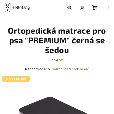
Přejít
na
obsah
Nákupní
Hledat
Přihlášení
Ortopedická matrace pro
košík
psa "PREMIUM" černá se
šedou
DOGGY
Průměrné
Neohodnoceno
Podrobnosti hodnocení
hodnocení
Ortopedické
produktu
je
0,0
z
5
hvězdiček.