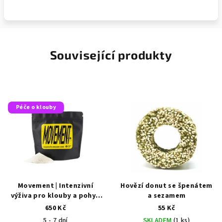
Související produkty
Péče o klouby
Movement | Intenzivní
Hovězí donut se špenátem
výživa pro klouby a pohyb
a sezamem
psů 200 g
650 Kč
55 Kč
5 - 7 dní
SKLADEM
(1 ks)