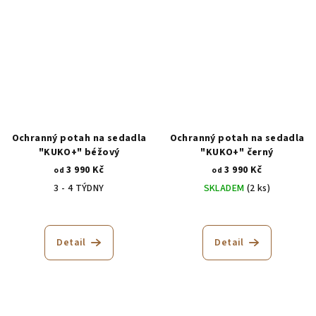
z
5
hvězdiček.
Ochranný potah na sedadla
Ochranný potah na sedadla
"KUKO+" béžový
"KUKO+" černý
3 990 Kč
3 990 Kč
od
od
3 - 4 TÝDNY
SKLADEM
(2 ks)
Průměrné
hodnocení
produktu
Detail
Detail
je
5,0
z
5
hvězdiček.