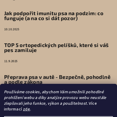
Jak podpořit imunitu psa na podzim: co
funguje (a na co si dát pozor)
10.10.2025
TOP 5 ortopedických pelíšků, které si váš
pes zamiluje
11.9.2025
Přeprava psa v autě - Bezpečně, pohodlně
a podle zákona
Používáme cookies, abychom Vám umožnili pohodlné
9.6.2025
prohlížení webu a díky analýze provozu webu neustále
zlepšovali jeho funkce, výkon a použitelnost.
Více
informací
zde
.
Vytvořilo s