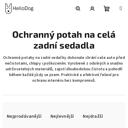
Přejít
na
obsah
Nákupní
Hledat
Přihlášení
Ochranný potah na celá
košík
zadní sedadla
Ochranné potahy na zadní sedačky dokonale chrání vaše auto před
nečistotami, chlupy i poškozením. Vyrobené z odolných a snadno
udržovatelných materiálů, zajistí dlouhodobou čistotu a pohodlí
během každé jízdy se psem. Praktické a efektivní řešení pro
ochranu interiéru bez kompromisů.
Ř
a
Nejprodávanější
Nejlevnější
Nejdražší
z