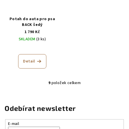
Potah do auta pro psa
BACK šedý
1 790 Kč
SKLADEM
(3 ks)
Průměrné
hodnocení
produktu
Detail
je
5,0
z
5
9
položek celkem
O
hvězdiček.
v
l
á
Odebírat newsletter
d
a
E-mail
c