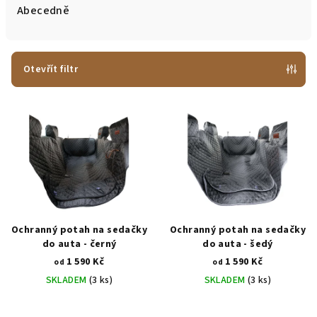
e
Abecedně
n
í
p
Otevřít filtr
r
V
o
ý
d
p
u
i
k
s
t
p
ů
r
Ochranný potah na sedačky
Ochranný potah na sedačky
o
do auta - černý
do auta - šedý
1 590 Kč
1 590 Kč
d
od
od
SKLADEM
(3 ks)
SKLADEM
(3 ks)
u
k
Průměrné
Průměrné