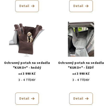
hodnocení
hodnocení
t
produktu
produktu
Detail
Detail
ů
je
je
4,9
4,8
z
z
5
5
hvězdiček.
hvězdiček.
Ochranný potah na sedadla
Ochranný potah na sedadla
"KUKO+" - hnědý
"KUKO+" - ŠEDÝ
3 990 Kč
3 990 Kč
od
od
3 - 4 TÝDNY
3 - 4 TÝDNY
Průměrné
hodnocení
produktu
Detail
Detail
je
5,0