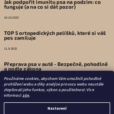
Jak podpořit imunitu psa na podzim: co
funguje (a na co si dát pozor)
10.10.2025
TOP 5 ortopedických pelíšků, které si váš
pes zamiluje
11.9.2025
Přeprava psa v autě - Bezpečně, pohodlně
a podle zákona
Používáme cookies, abychom Vám umožnili pohodlné
9.6.2025
prohlížení webu a díky analýze provozu webu neustále
zlepšovali jeho funkce, výkon a použitelnost.
Více
informací
zde
.
Vytvořilo s
Nastavení