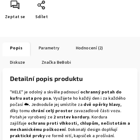
Zeptat se
Sdílet
Popis
Parametry
Hodnocení (2)
Diskuze
Značka
BeBobi
Detailní popis produktu
"HELE" je
odolný a skvěle padnoucí
ochranný potah
do
kufru auta pro psa.
Využijete ho každý den i za každého
počasí
☁️.
Jednoduše jej umístíte za
dvě opěrky hlavy
,
díky tomu
chrání
celý prostor
zavazadlové části vozu.
Potah je vyrobený ze
2 vrstev kordury.
Kordura
zajišťuje
ochranu proti vlhkosti, chlupům, nečistotám a
mechanickému poškození
. Dokonalý design doplňují
praktické prvky
ve formě nití, kapsiček a prošívání.