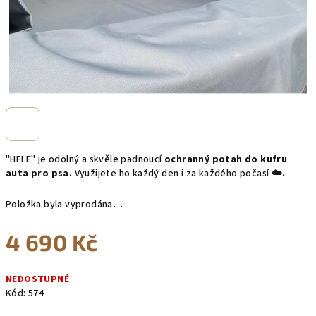
"HELE" je
odolný a skvěle padnoucí
ochranný potah
do kufru
auta pro psa.
Využijete ho každý den i za každého počasí
☁️.
Položka byla vyprodána…
4 690 Kč
Měrná
NEDOSTUPNÉ
cena:
Kód:
574