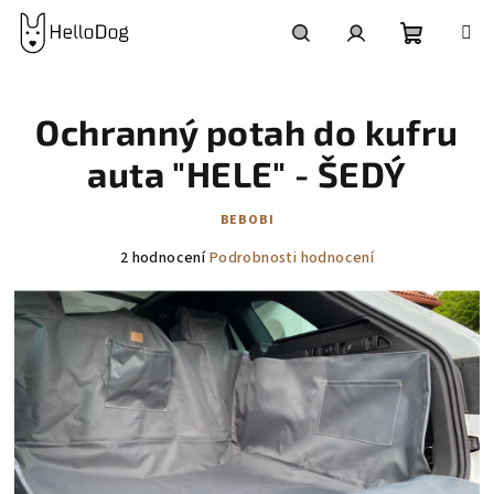
Přejít
na
obsah
Nákupní
Hledat
Přihlášení
Ochranný potah do kufru
košík
auta "HELE" - ŠEDÝ
BEBOBI
Průměrné
2 hodnocení
Podrobnosti hodnocení
hodnocení
produktu
je
5,0
z
5
hvězdiček.