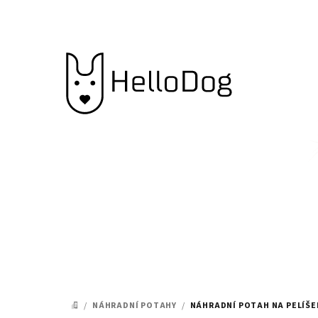
Přejít
na
obsah
/
NÁHRADNÍ POTAHY
/
NÁHRADNÍ POTAH NA PELÍŠE
DOMŮ