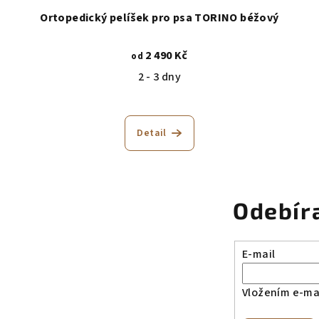
Ortopedický pelíšek pro psa TORINO béžový
2 490 Kč
od
2 - 3 dny
Detail
Odebír
E-mail
Vložením e-mai