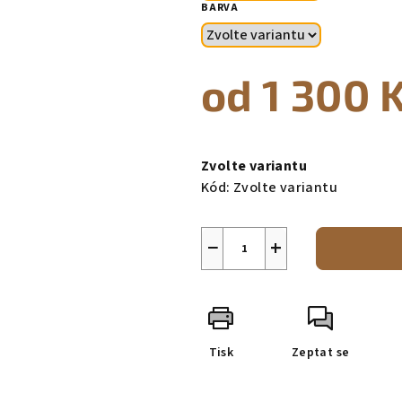
BARVA
od
1 300 
Měrná
cena:
Zvolte variantu
Kód:
Zvolte variantu
−
+
Tisk
Zeptat se