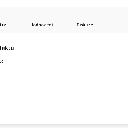
try
Hodnocení
Diskuze
duktu
O: