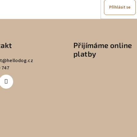
Přihlásit se
akt
Přijímáme online
platby
t
@
hellodog.cz
 747