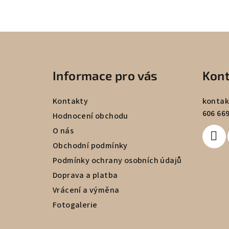
Z
á
Informace pro vás
Kont
p
a
Kontakty
kontak
606 669
t
Hodnocení obchodu
O nás
í
Obchodní podmínky
Podmínky ochrany osobních údajů
Doprava a platba
Vrácení a výměna
Fotogalerie