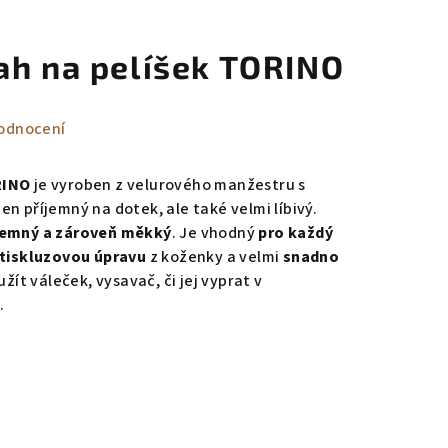
ah na pelíšek TORINO
odnocení
RINO
je vyroben z v
elurového manžestru s
ejen příjemný na dotek, ale také velmi líbivý
.
jemný a zároveň měkký
. Je vhodný
pro každý
tiskluzovou úpravu
z koženky a velmi
snadno
užít váleček, vysavač, či jej vyprat v
.