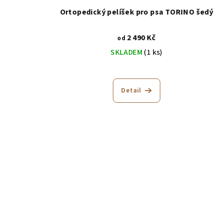
Ortopedický pelíšek pro psa TORINO šedý
2 490 Kč
od
SKLADEM
(1 ks)
Detail