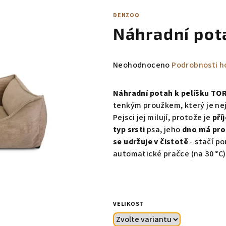
DENZOO
Náhradní pot
Průměrné
Neohodnoceno
Podrobnosti h
hodnocení
produktu
Náhradní potah k pelíšku TO
je
tenkým proužkem
, který je n
0,0
Pejsci jej milují, protože je
pří
z
typ srsti
psa, jeho
dno má pro
5
se udržuje v čistotě
- stačí po
hvězdiček.
automatické pračce (na 30 °C)
VELIKOST