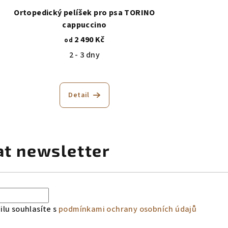
Ortopedický pelíšek pro psa TORINO
cappuccino
2 490 Kč
od
2 - 3 dny
Detail
at newsletter
lu souhlasíte s
podmínkami ochrany osobních údajů