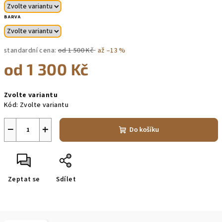
BARVA
standardní cena:
od 1 500 Kč
až –13 %
od
1 300 Kč
Měrná
Zvolte variantu
cena:
Kód:
Zvolte variantu
−
+
Do košíku
Zeptat se
Sdílet