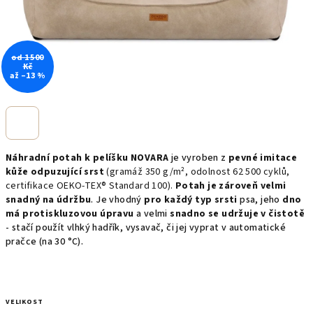
od 1 500
Kč
až –13 %
Náhradní potah k pelíšku NOVARA
je vyroben z
pevné
imitace
kůže odpuzující srst
(gramáž 350 g/m², odolnost 62 500 cyklů,
certifikace OEKO-TEX® Standard 100).
Potah je
zároveň velmi
snadný na údržbu
. Je vhodný
pro každý typ srsti
psa, jeho
dno
má protiskluzovou úpravu
a velmi
snadno se udržuje v čistotě
- stačí použít vlhký hadřík, vysavač, či jej vyprat v automatické
pračce (na 30 °C).
VELIKOST