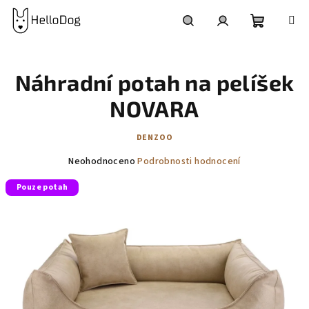
Přejít
na
obsah
Nákupní
Hledat
Přihlášení
Náhradní potah na pelíšek
košík
NOVARA
DENZOO
Průměrné
Neohodnoceno
Podrobnosti hodnocení
hodnocení
Pouze potah
produktu
je
0,0
z
5
hvězdiček.