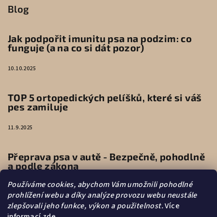
Blog
Jak podpořit imunitu psa na podzim: co
funguje (a na co si dát pozor)
10.10.2025
TOP 5 ortopedických pelíšků, které si váš
pes zamiluje
11.9.2025
Přeprava psa v autě - Bezpečně, pohodlně
a podle zákona
Používáme cookies, abychom Vám umožnili pohodlné
9.6.2025
prohlížení webu a díky analýze provozu webu neustále
zlepšovali jeho funkce, výkon a použitelnost.
Více
informací
zde
.