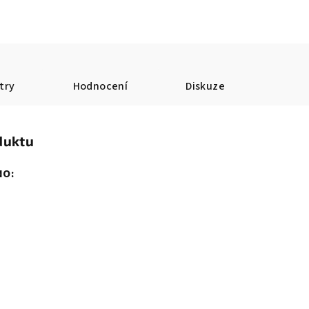
try
Hodnocení
Diskuze
duktu
NO: