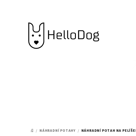
Přejít
na
obsah
/
NÁHRADNÍ POTAHY
/
NÁHRADNÍ POTAH NA PELÍŠE
DOMŮ