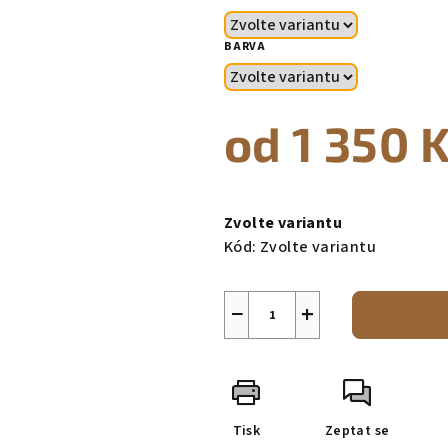
BARVA
od
1 350 
Měrná
cena:
Zvolte variantu
Kód:
Zvolte variantu
−
+
Tisk
Zeptat se