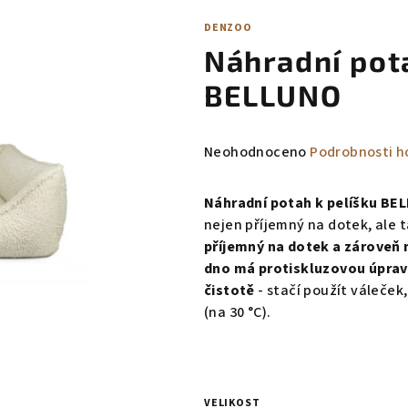
DENZOO
Náhradní pot
BELLUNO
Průměrné
Neohodnoceno
Podrobnosti h
hodnocení
produktu
Náhradní potah k pelíšku BE
je
nejen příjemný na dotek, ale t
0,0
příjemný na dotek a zároveň
z
dno má protiskluzovou úpra
5
čistotě
- stačí použít váleček
hvězdiček.
(na 30 °C).
VELIKOST