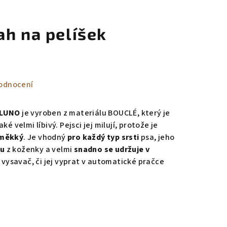
ah na pelíšek
odnocení
LLUNO
je vyroben z materiálu
BOUCLÉ, který je
aké velmi líbivý
. Pejsci jej milují, protože je
 měkký
. Je vhodný
pro každý typ srsti
psa, jeho
vu
z koženky a velmi
snadno se udržuje v
, vysavač, či jej vyprat v automatické pračce