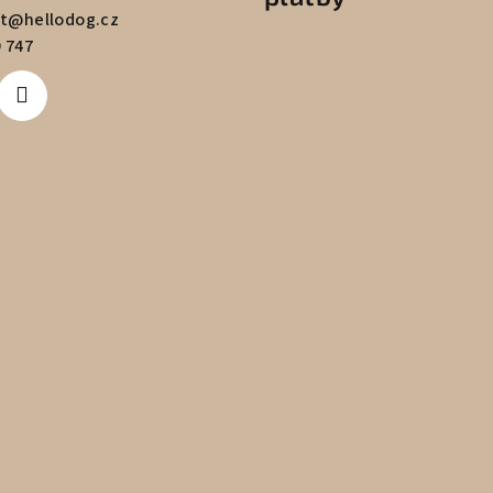
t
@
hellodog.cz
 747