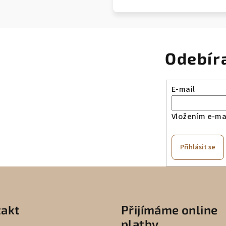
Odebír
E-mail
Vložením e-mai
Přihlásit se
akt
Přijímáme online
platby