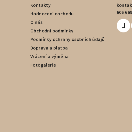
a
Kontakty
kontak
606 669
t
Hodnocení obchodu
O nás
í
Obchodní podmínky
Podmínky ochrany osobních údajů
Doprava a platba
Vrácení a výměna
Fotogalerie