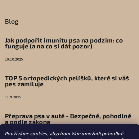
Blog
Jak podpořit imunitu psa na podzim: co
funguje (a na co si dát pozor)
10.10.2025
TOP 5 ortopedických pelíšků, které si váš
pes zamiluje
11.9.2025
Přeprava psa v autě - Bezpečně, pohodlně
a podle zákona
Používáme cookies, abychom Vám umožnili pohodlné
9.6.2025