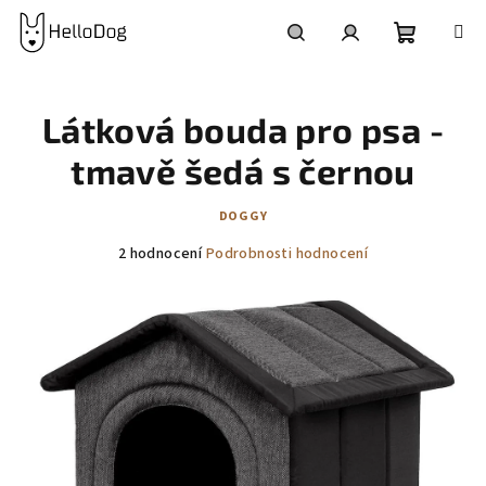
Přejít
na
obsah
Nákupní
Hledat
Přihlášení
Látková bouda pro psa -
košík
tmavě šedá s černou
DOGGY
Průměrné
2 hodnocení
Podrobnosti hodnocení
hodnocení
produktu
je
5,0
z
5
hvězdiček.