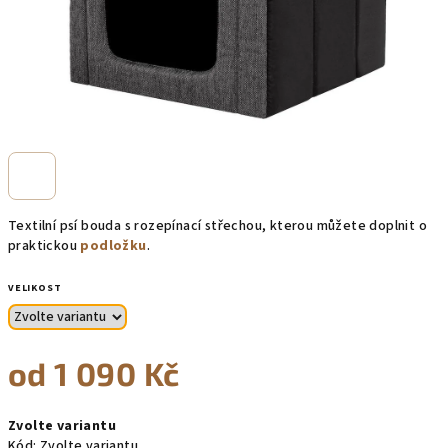
Textilní psí bouda s rozepínací střechou, kterou můžete doplnit o
praktickou
podložku
.
VELIKOST
od
1 090 Kč
Měrná
Zvolte variantu
cena:
Kód:
Zvolte variantu