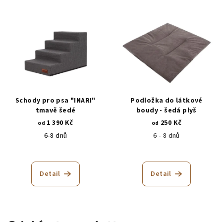
Schody pro psa "INARI"
Podložka do látkové
tmavě šedé
boudy - šedá plyš
1 390 Kč
250 Kč
od
od
6-8 dnů
6 - 8 dnů
Průměrné
hodnocení
produktu
Detail
Detail
je
4,9
z
5
hvězdiček.