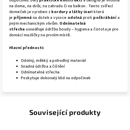
odpočinku.
Díky
praktické konstrukci
a designu je vhodná
na doma, na dvůr, na zahradu či na balkon . Tento zvířecí
domeček je vyroben z
kordury a látky inari
která
je
příjemná
na dotek a vysoce
odolná
proti
poškrábání
a
jiným mechanickým vlivům.
Odnímatelná
střecha
usnadňuje údržbu boudy – hygiena a čistota je pro
domácí mazlíčky na prvním místě.
Hlavní přednosti:
Odolný, měkký a pohodlný materiál
Snadná údržba a čištění
Odnímatelná střecha
Poskytuje dokonalý klid na odpočinek
Související produkty