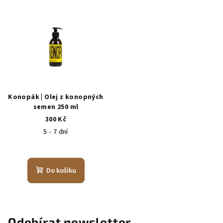
z
z
5
5
hvězdiček.
hvězdiček.
Konopák | Olej z konopných
semen 250 ml
300 Kč
5 - 7 dní
Do košíku
Odebírat newsletter