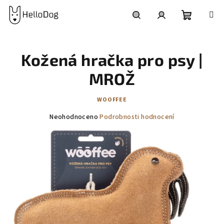
Přejít
na
obsah
Nákupní
Hledat
Přihlášení
Kožená hračka pro psy |
košík
MROŽ
WOOFFEE
Průměrné
Neohodnoceno
Podrobnosti hodnocení
hodnocení
produktu
je
0,0
z
5
hvězdiček.