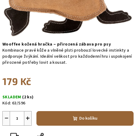
Wooffee kožená hračka – přirozená zábava pro psy
Kombinace pravé kůže a vlněné plsti probouzí lovecké instinkty a
podporuje žvýkání. Ideální velikost pro každodenní hru i uspokojení
přirozené potřeby lovit a kousat.
179 Kč
Měrná
SKLADEM
(2 ks)
cena:
Kód:
63/S96
−
+
Do košíku