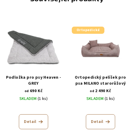
Ortopedické
Podložka pro psy Heaven -
Ortopedický pelíšek pro
GREY
psa MILANO starorůžový
690 Kč
2 490 Kč
od
od
SKLADEM
(1 ks)
SKLADEM
(1 ks)
Průměrné
Průměrné
hodnocení
hodnocení
produktu
produktu
Detail
Detail
je
je
5,0
5,0