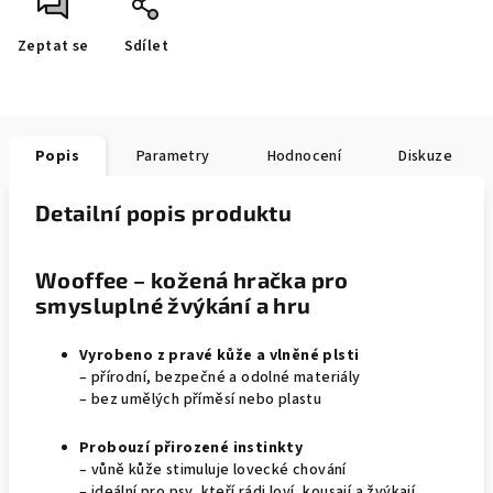
Zeptat se
Sdílet
Popis
Parametry
Hodnocení
Diskuze
Detailní popis produktu
Wooffee – kožená hračka pro
smysluplné žvýkání a hru
Vyrobeno z pravé kůže a vlněné plsti
– přírodní, bezpečné a odolné materiály
– bez umělých příměsí nebo plastu
Probouzí přirozené instinkty
– vůně kůže stimuluje lovecké chování
– ideální pro psy, kteří rádi loví, kousají a žvýkají