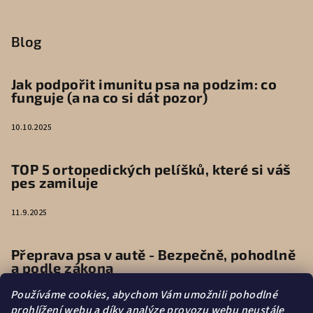
Blog
Jak podpořit imunitu psa na podzim: co
funguje (a na co si dát pozor)
10.10.2025
TOP 5 ortopedických pelíšků, které si váš
pes zamiluje
11.9.2025
Přeprava psa v autě - Bezpečně, pohodlně
a podle zákona
Používáme cookies, abychom Vám umožnili pohodlné
9.6.2025
prohlížení webu a díky analýze provozu webu neustále