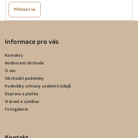
Přihlásit se
Z
á
p
Informace pro vás
a
Kontakty
t
Hodnocení obchodu
í
O nás
Obchodní podmínky
Podmínky ochrany osobních údajů
Doprava a platba
Vrácení a výměna
Fotogalerie
Kontakt