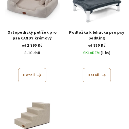
Ortopedický pelíšek pro
Podložka k lehátku pro psy
psa CANDY krémový
BedKing
2 790 Kč
890 Kč
od
od
8-10 dnů
SKLADEM
(1 ks)
Průměrné
hodnocení
produktu
Detail
Detail
je
5,0
z
5
hvězdiček.