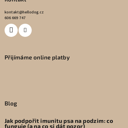
kontakt
@
hellodog.cz
606 669 747
Přijímáme online platby
Blog
Jak podpořit imunitu psa na podzim: co
funguje (a na co si dát pozor)