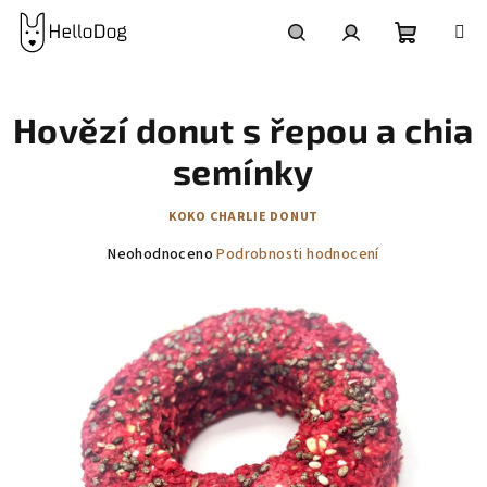
Přejít
na
obsah
Nákupní
Hledat
Přihlášení
Hovězí donut s řepou a chia
košík
semínky
KOKO CHARLIE DONUT
Průměrné
Neohodnoceno
Podrobnosti hodnocení
hodnocení
produktu
je
0,0
z
5
hvězdiček.