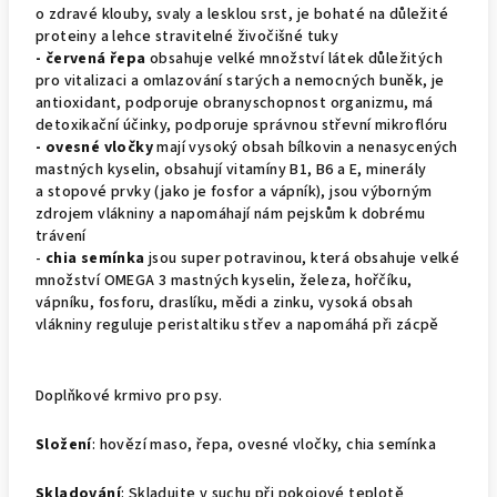
o zdravé klouby, svaly a lesklou srst, je bohaté na důležité
proteiny a lehce stravitelné živočišné tuky
- červená řepa
obsahuje velké množství látek důležitých
pro vitalizaci a omlazování starých a nemocných buněk, je
antioxidant, podporuje obranyschopnost organizmu, má
detoxikační účinky, podporuje správnou střevní mikroflóru
- ovesné vločky
mají vysoký obsah bílkovin a nenasycených
mastných kyselin, obsahují vitamíny B1, B6 a E, minerály
a stopové prvky (jako je fosfor a vápník), jsou výborným
zdrojem vlákniny a napomáhají nám pejskům k dobrému
trávení
-
chia semínka
jsou super potravinou, která obsahuje velké
množství OMEGA 3 mastných kyselin, železa, hořčíku,
vápníku, fosforu, draslíku, mědi a zinku, vysoká obsah
vlákniny reguluje peristaltiku střev a napomáhá při zácpě
Doplňkové krmivo pro psy.
Složení
: hovězí maso, řepa, ovesné vločky, chia semínka
Skladování
: Skladujte v suchu při pokojové teplotě