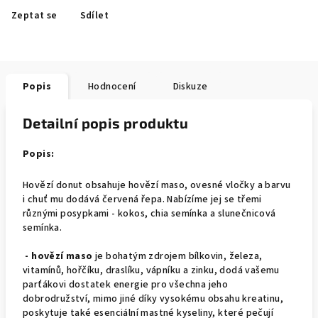
Zeptat se
Sdílet
Popis
Hodnocení
Diskuze
Detailní popis produktu
Popis:
Hovězí donut obsahuje hovězí maso, ovesné vločky a barvu
i chuť mu dodává červená řepa. Nabízíme jej se třemi
různými posypkami - kokos, chia semínka a slunečnicová
semínka.
- hovězí maso
je bohatým zdrojem bílkovin, železa,
vitamínů, hořčíku, draslíku, vápníku a zinku, dodá vašemu
parťákovi dostatek energie pro všechna jeho
dobrodružství, mimo jiné díky vysokému obsahu kreatinu,
poskytuje také esenciální mastné kyseliny, které pečují