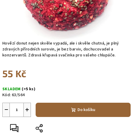
Hovězí donut nejen skvěle vypadá, ale i skvěle chutná, je plný
zdravých přírodních surovin, je bez barviv, dochucovadel a
konzervantů. Zdravá křupavá svačinka pro vašeho chlupáče.
55 Kč
Měrná
SKLADEM
(>5 ks)
cena:
Kód:
63/S64
−
+
Do košíku