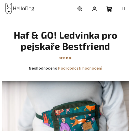
Přejít
na
obsah
Nákupní
Hledat
Přihlášení
Haf & GO! Ledvinka pro
košík
pejskaře Bestfriend
BEBOBI
Průměrné
Neohodnoceno
Podrobnosti hodnocení
hodnocení
produktu
je
0,0
z
5
hvězdiček.