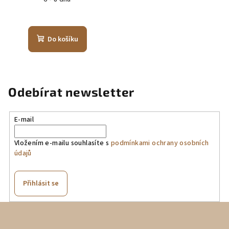
Do košíku
Odebírat newsletter
E-mail
Vložením e-mailu souhlasíte s
podmínkami ochrany osobních
údajů
Přihlásit se
Z
á