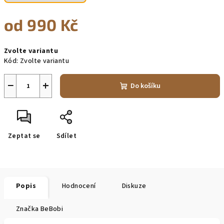
od
990 Kč
Měrná
Zvolte variantu
cena:
Kód:
Zvolte variantu
−
+
Do košíku
Zeptat se
Sdílet
Popis
Hodnocení
Diskuze
Značka
BeBobi