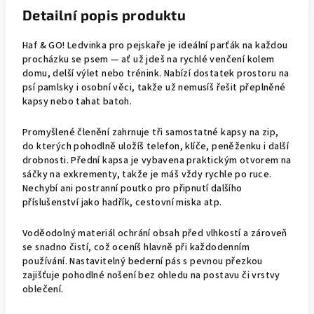
Detailní popis produktu
Haf & GO! Ledvinka pro pejskaře je ideální parťák na každou
procházku se psem — ať už jdeš na rychlé venčení kolem
domu, delší výlet nebo trénink. Nabízí dostatek prostoru na
psí pamlsky i osobní věci, takže už nemusíš řešit přeplněné
kapsy nebo tahat batoh.
Promyšlené členění zahrnuje tři samostatné kapsy na zip,
do kterých pohodlně uložíš telefon, klíče, peněženku i další
drobnosti. Přední kapsa je vybavena praktickým otvorem na
sáčky na exkrementy, takže je máš vždy rychle po ruce.
Nechybí ani postranní poutko pro připnutí dalšího
příslušenství jako hadřík, cestovní miska atp.
Voděodolný materiál ochrání obsah před vlhkostí a zároveň
se snadno čistí, což oceníš hlavně při každodenním
používání. Nastavitelný bederní pás s pevnou přezkou
zajišťuje pohodlné nošení bez ohledu na postavu či vrstvy
oblečení.