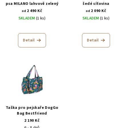
psa MILANO lahvově zelený
šedé síťovina
2 490 Kč
2 090 Kč
od
od
SKLADEM
(1 ks)
SKLADEM
(1 ks)
Průměrné
Průměrné
hodnocení
hodnocení
produktu
produktu
Detail
Detail
je
je
5,0
5,0
z
z
5
5
hvězdiček.
hvězdiček.
Taška pro pejskaře DogGo
Bag Bestfriend
2 190 Kč
6 - 8 dnů