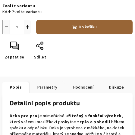
Měrná
Zvolte variantu
cena:
Kód:
Zvolte variantu
−
+
Do košíku
Zeptat se
Sdílet
Popis
Parametry
Hodnocení
Diskuze
Detailní popis produktu
Deka pro psa
je mimořádně
užitečný a funkční výrobek
,
který vašemu mazlíčkovi poskytne
teplo a pohodlí
během
spánku a odpočinku. Deka je vyrobena z měkkého, na dotek
příjemného materiálu, který se snadno udržuje v čistotě a