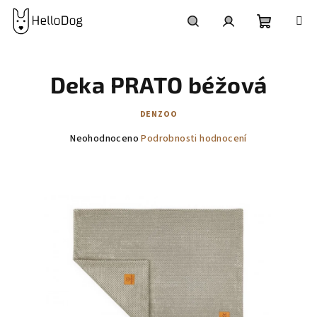
Přejít
na
obsah
Nákupní
Hledat
Přihlášení
Deka PRATO béžová
košík
DENZOO
Průměrné
Neohodnoceno
Podrobnosti hodnocení
hodnocení
produktu
je
0,0
z
5
hvězdiček.