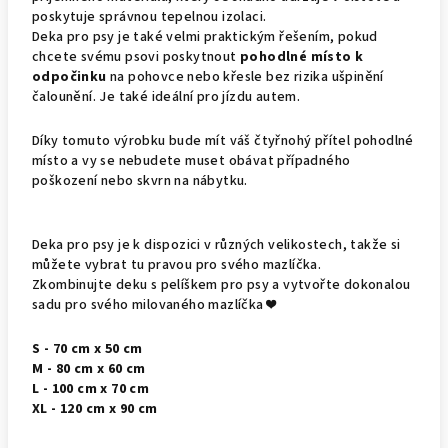
poskytuje správnou tepelnou izolaci.
Deka pro psy je také velmi praktickým řešením, pokud
chcete svému psovi poskytnout
pohodlné místo k
odpočinku
na pohovce nebo křesle bez rizika ušpinění
čalounění. Je také ideální pro jízdu autem.
Díky tomuto výrobku bude mít váš čtyřnohý přítel pohodlné
místo a vy se nebudete muset obávat případného
poškození nebo skvrn na nábytku.
Deka pro psy je k dispozici v různých velikostech, takže si
můžete vybrat tu pravou pro svého mazlíčka.
Zkombinujte deku s pelíškem pro psy a vytvořte dokonalou
sadu pro svého milovaného mazlíčka
❤️️
S - 70 cm x 50 cm
M - 80 cm x 60 cm
L - 100 cm x 70 cm
XL - 120 cm x 90 cm