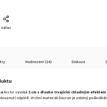
Sdílet
try
Hodnocení (14)
Diskuze
duktu
sa
Arctic vysoká
2 cm s dlouho trvajícím chladivým efektem
louznutí náplně. Vrchní materiál Dacron je odolný poškrábání.