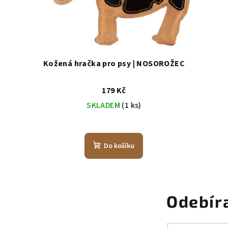
Kožená hračka pro psy | NOSOROŽEC
179 Kč
SKLADEM
(1 ks)
Do košíku
Odebír