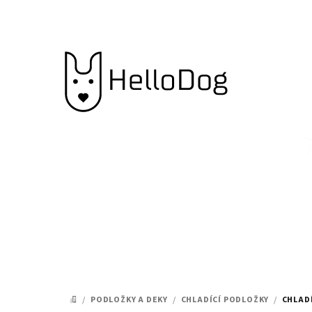
Přejít
na
obsah
/
PODLOŽKY A DEKY
/
CHLADÍCÍ PODLOŽKY
/
CHLAD
DOMŮ