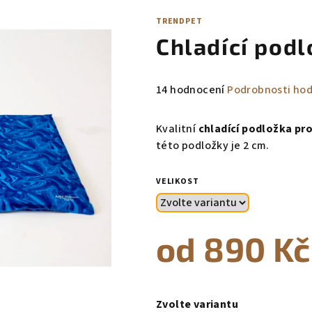
TRENDPET
Chladící podl
Průměrné
14 hodnocení
Podrobnosti ho
hodnocení
produktu
Kvalitní
chladící podložka pro
je
této podložky je 2 cm.
5,0
z
VELIKOST
5
hvězdiček.
od
890 Kč
Měrná
cena:
Zvolte variantu