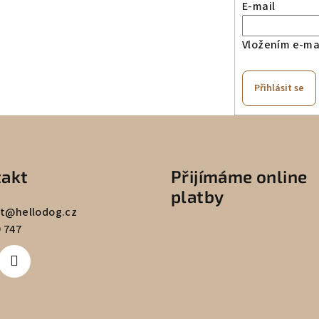
E-mail
Vložením e-mai
Přihlásit se
akt
Přijímáme online
platby
t
@
hellodog.cz
 747