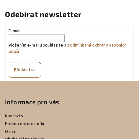
Odebírat newsletter
E-mail
Vložením e-mailu souhlasíte s
podmínkami ochrany osobních
údajů
Přihlásit se
Z
á
p
Informace pro vás
a
Kontakty
t
Hodnocení obchodu
í
O nás