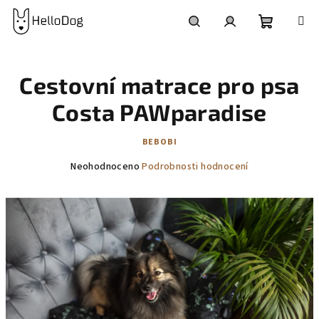
Přejít
na
obsah
Nákupní
Hledat
Přihlášení
Cestovní matrace pro psa
košík
Costa PAWparadise
BEBOBI
Průměrné
Neohodnoceno
Podrobnosti hodnocení
hodnocení
produktu
je
0,0
z
5
hvězdiček.