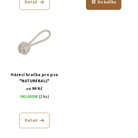
produktu
produktu
Detail
Do košíku
je
je
5,0
5,0
z
z
5
5
hvězdiček.
hvězdiček.
Házecí hračka pro psa
"NATUREBALL"
99 Kč
od
SKLADEM
(2 ks)
Detail