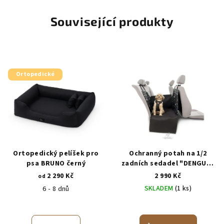
Související produkty
Ortopedické
Ortopedický pelíšek pro
Ochranný potah na 1/2
psa BRUNO černý
zadních sedadel "DENGU" -
PawParadise
2 290 Kč
2 990 Kč
od
SKLADEM
(1 ks)
6 - 8 dnů
Průměrné
Průměrné
hodnocení
hodnocení