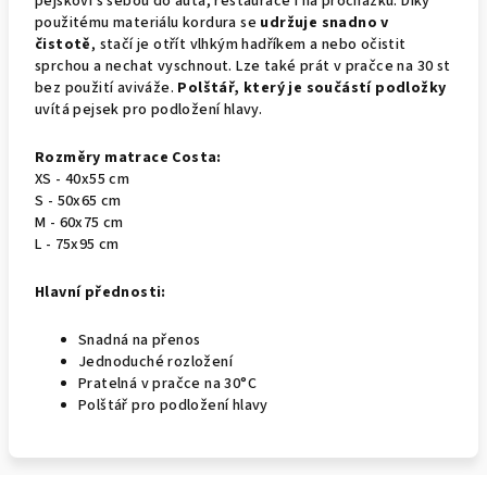
pejskovi s sebou do auta, restaurace i na procházku. Díky
použitému materiálu kordura se
udržuje snadno v
čistotě
, stačí je otřít vlhkým hadříkem a nebo očistit
sprchou a nechat vyschnout. Lze také prát v pračce na 30 st
bez použití aviváže.
Polštář, který je součástí podložky
uvítá pejsek pro podložení hlavy.
Rozměry matrace Costa:
XS - 40x55 cm
S - 50x65 cm
M - 60x75 cm
L - 75x95 cm
Hlavní přednosti:
Snadná na přenos
Jednoduché rozložení
Pratelná v pračce na 30°C
Polštář pro podložení hlavy