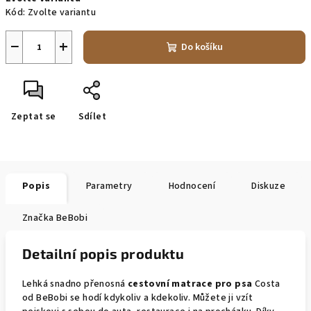
cena:
Kód:
Zvolte variantu
−
+
Do košíku
Zeptat se
Sdílet
Popis
Parametry
Hodnocení
Diskuze
Značka
BeBobi
Detailní popis produktu
Lehká snadno přenosná
cestovní matrace pro psa
Costa
od BeBobi se hodí kdykoliv a kdekoliv. Můžete ji vzít