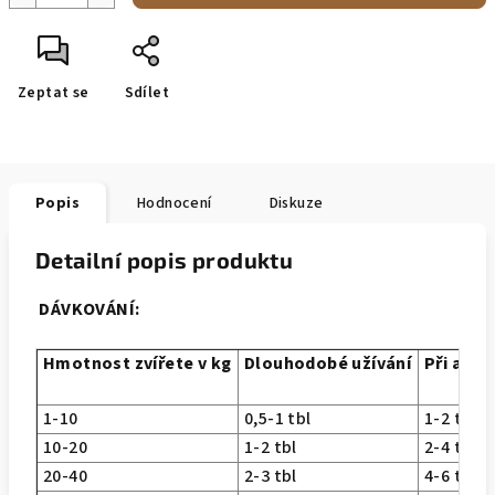
Zeptat se
Sdílet
Popis
Hodnocení
Diskuze
Detailní popis produktu
DÁVKOVÁNÍ:
Hmotnos
t zvířete v kg
Dlouhodobé užívání
Při akut
1-10
0,5-1 tbl
1-2 tbl
10-20
1-2 tbl
2-4 tbl
20-40
2-3 tbl
4-6 tbl