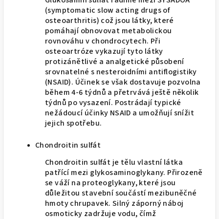
Glukosamin sulfát řadíme mezi SYSADOA
(symptomatic slow acting drugs of
osteoarthritis) což jsou látky, které
pomáhají obnovovat metabolickou
rovnováhu v chondrocytech. Při
osteoartróze vykazují tyto látky
protizánětlivé a analgetické působení
srovnatelné s nesteroidními antiflogistiky
(NSAID). Účinek se však dostavuje pozvolna
během 4-6 týdnů a přetrvává ještě několik
týdnů po vysazení. Postrádají typické
nežádoucí účinky NSAID a umožňují snížit
jejich spotřebu.
Chondroitin sulfát
Chondroitin sulfát je tělu vlastní látka
patřící mezi glykosaminoglykany. Přirozeně
se váží na proteoglykany, které jsou
důležitou stavební součástí mezibuněčné
hmoty chrupavek. Silný záporný náboj
osmoticky zadržuje vodu, čímž