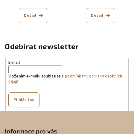
Průměrné
hodnocení
produktu
Detail
Detail
je
5,0
z
5
hvězdiček.
Odebírat newsletter
E-mail
Vložením e-mailu souhlasíte s
podmínkami ochrany osobních
údajů
Přihlásit se
Z
á
p
Informace pro vás