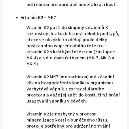
potřebnou pro normální mineralizaci kostí.
Vitamín K2 – MK7
Vitamín K2 patří do skupiny vitamínů K
rozpustných v tucích a má několik podtypů,
které se obvykle rozdělují podle délky
postranního isoprenoidního řetězce –
vitamín K2 s krátkým řetězcem (zástupce
MK-4) a s dlouhým řetězcem (MK-7, MK-8 a
MK-9).
Vitamín K2 MK7 (menachinon) má zásadní
vliv na hospodaření vápníku v organismu.
Vychytává vápník z extracelulárního
prostoru a váže jej zpět do kostí, čímž brání
usazování vápníku v cévách.
Vitamín K2 je nezbytný v procesu
mineralizace kostí a buněčného růstu,
proto je potřebný pro udržení normální