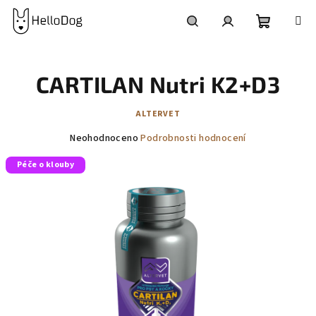
Přejít
na
obsah
Nákupní
Hledat
Přihlášení
CARTILAN Nutri K2+D3
košík
ALTERVET
Průměrné
Neohodnoceno
Podrobnosti hodnocení
hodnocení
Péče o klouby
produktu
je
0,0
z
5
hvězdiček.