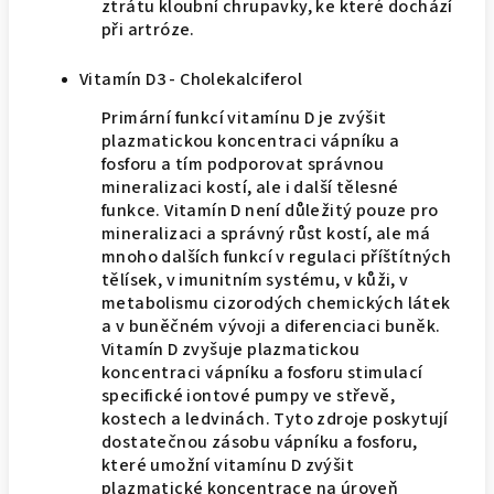
ztrátu kloubní chrupavky, ke které dochází
při artróze.
Vitamín D3 - Cholekalciferol
Primární funkcí vitamínu D je zvýšit
plazmatickou koncentraci vápníku a
fosforu a tím podporovat správnou
mineralizaci kostí, ale i další tělesné
funkce. Vitamín D není důležitý pouze pro
mineralizaci a správný růst kostí, ale má
mnoho dalších funkcí v regulaci příštítných
tělísek, v imunitním systému, v kůži, v
metabolismu cizorodých chemických látek
a v buněčném vývoji a diferenciaci buněk.
Vitamín D zvyšuje plazmatickou
koncentraci vápníku a fosforu stimulací
specifické iontové pumpy ve střevě,
kostech a ledvinách. Tyto zdroje poskytují
dostatečnou zásobu vápníku a fosforu,
které umožní vitamínu D zvýšit
plazmatické koncentrace na úroveň