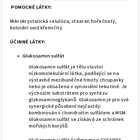
POMOCNÉ LÁTKY:
Mikrokrystalická celulóza, stearan hořečnatý,
koloidní oxid křemičitý.
ÚČINNÉ LÁTKY:
Glukosamin sulfát
Glukosamin sulfát je tělu vlastní
nízkomolekulární látka, podílející se na
výstavbě mezibuněčné hmoty chrupavky
nebo je obsažena v synoviální tekutině. Je
výchozím substrátem pro syntézu
glykosaminoglykanů. Glukosamin je pro své
synergické působení nejčastěji
kombinován s chondroitin sulfátem a MSM.
Glukosamin sulfát se získává ze schránek
mořských korýšů.