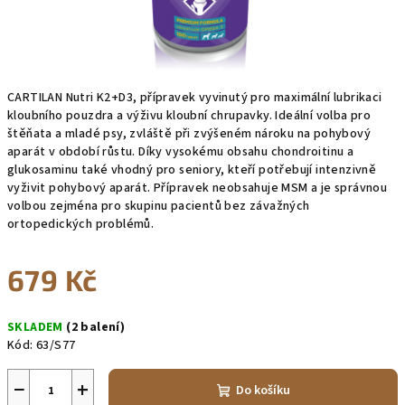
CARTILAN Nutri K2+D3, přípravek vyvinutý pro maximální lubrikaci
kloubního pouzdra a výživu kloubní chrupavky. Ideální volba pro
štěňata a mladé psy, zvláště při zvýšeném nároku na pohybový
aparát v období růstu. Díky vysokému obsahu chondroitinu a
glukosaminu také vhodný pro seniory, kteří potřebují intenzivně
vyživit pohybový aparát. Přípravek neobsahuje MSM a je správnou
volbou zejména pro skupinu pacientů bez závažných
ortopedických problémů.
679 Kč
Měrná
SKLADEM
(2 balení)
cena:
Kód:
63/S77
−
+
Do košíku