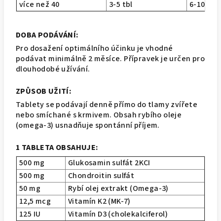
více než 40
3-5 tbl
6-10 tbl
DOBA PODÁVÁNÍ:
Pro dosažení optimálního účinku je vhodné
podávat minimálně 2 měsíce. Přípravek je určen pro
dlouhodobé užívání.
ZPŮSOB UŽITÍ:
Tablety se podávají denně přímo do tlamy zvířete
nebo smíchané s krmivem. Obsah rybího oleje
(omega-3) usnadňuje spontánní příjem.
1 TABLETA OBSAHUJE:
500 mg
Glukosamin sulfát 2KCI
500 mg
Chondroitin sulfát
50 mg
Rybí olej extrakt (Omega-3)
12,5 mcg
Vitamín K2 (MK-7)
125 IU
Vitamín D3 (cholekalciferol)