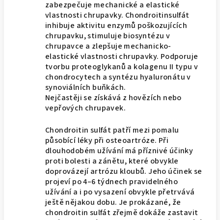
zabezpečuje mechanické a elastické
vlastnosti chrupavky. Chondroitinsulfát
inhibuje aktivitu enzymů poškozujících
chrupavku, stimuluje biosyntézu v
chrupavce a zlepšuje mechanicko-
elastické vlastnosti chrupavky. Podporuje
tvorbu proteoglykanů a kolagenu II typu v
chondrocytech a syntézu hyaluronátu v
synoviálních buňkách.
Nejčastěji se získává z hovězích nebo
vepřových chrupavek.
Chondroitin sulfát patří mezi pomalu
působící léky při osteoartróze. Při
dlouhodobém užívání má příznivé účinky
proti bolesti a zánětu, které obvykle
doprovázejí artrózu kloubů. Jeho účinek se
projeví po 4–6 týdnech pravidelného
užívání a i po vysazení obvykle přetrvává
ještě nějakou dobu. Je prokázané, že
chondroitin sulfát zřejmě dokáže zastavit